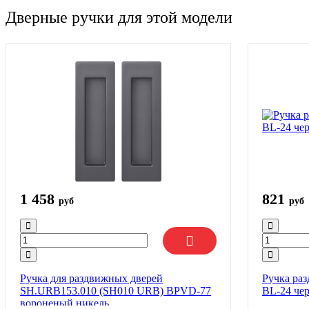
Дверные ручки для этой модели
1 458
821
руб
руб
Ручка для раздвижных дверей
Ручка ра
SH.URB153.010 (SH010 URB) BPVD-77
BL-24 че
вороненый никель