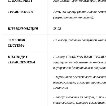
СТЕКЛОПАКЕТ
Зеркальный, цвет бронза/хром, тре
ТЕРМОРАЗРЫВ
Есть, по коробу (полиамидная встав
(термоизоляционная лента).
ШУМОИЗОЛЯЦИЯ
38 дБ
ЗАМКОВАЯ
На выбор, согласно доступной комп
СИСТЕМА
ЦИЛИНДР С
Цилиндр GUARDIAN BASIC TERMO 
ТЕРМОШТОКОМ
защищает от образования конденса
внутреннего декоративного покрыти
• Термошток обеспечивает дополни
теплоизоляцию, исключая промерзан
механизма
• Корпус выполнен из латуни, шток 
стекловолокна, которое исключает 