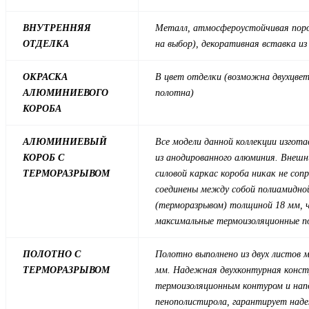
ВНУТРЕННЯЯ
Металл, атмосфероустойчивая поро
ОТДЕЛКА
на выбор), декоративная вставка и
ОКРАСКА
В цвет отделки (возможна двухцвет
АЛЮМИНИЕВОГО
полотна
)
КОРОБА
АЛЮМИНИЕВЫЙ
Все модели данной коллекции изгот
КОРОБ С
из анодированного алюминия. Внешн
ТЕРМОРАЗРЫВОМ
силовой каркас короба никак не соп
соединены между собой полиамидно
(терморазрывом) толщиной 18 мм, 
максимальные термоизоляционные п
ПОЛОТНО С
Полотно выполнено из двух листов 
ТЕРМОРАЗРЫВОМ
мм. Надежная двухконтурная конст
термоизоляционным контуром и нап
пенополистирола, гарантирует над