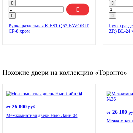
Ручка раздельная K.EST.Q52.FAVORIT
Ручка разд
CP-8 хром
ZR) BL-24 
Похожие двери на коллекцию «Торонто»
26 000
от
руб
26 100
от
ру
Межкомнатная дверь Нью Лайн 04
Межкомнатна