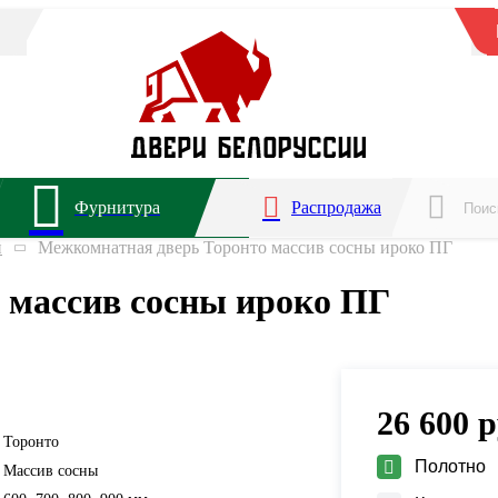
Фурнитура
Распродажа
й
Межкомнатная дверь Торонто массив сосны ироко ПГ
 массив сосны ироко ПГ
26 600
р
Торонто
Полотно
Массив сосны