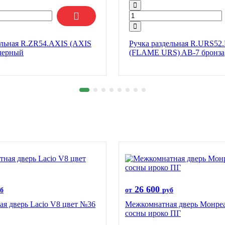
ельная R.ZR54.AXIS (AXIS
Ручка раздельная R.URS5
черный
(FLAME URS) AB-7 бронза
26 600
б
от
руб
я дверь Lacio V8 цвет №36
Межкомнатная дверь Монреа
сосны ироко ПГ