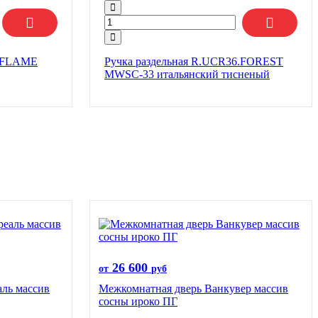
2.FLAME
Ручка раздельная R.UCR36.FOREST
MWSC-33 итальянский тисненый
26 600
от
руб
ль массив
Межкомнатная дверь Ванкувер массив
сосны ироко ПГ