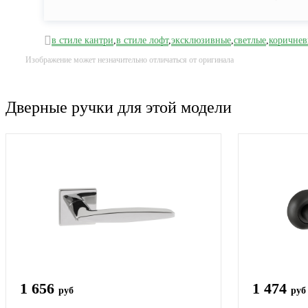
в стиле кантри
,
в стиле лофт
,
эксклюзивные
,
светлые
,
коричнев
Изображение может незначительно отличаться от оригинала
Дверные ручки для этой модели
1 656
1 474
руб
руб