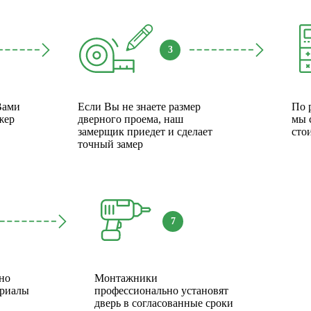
3
Вами
Если Вы не знаете размер
По 
жер
дверного проема, наш
мы 
замерщик приедет и сделает
сто
точный замер
7
но
Монтажники
ериалы
профессионально установят
дверь в согласованные сроки