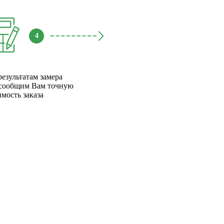
4
результатам замера
сообщим Вам точную
имость заказа