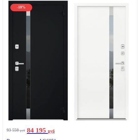
-10%
84 195
93 550
руб
руб