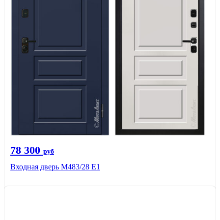
78 300
руб
Входная дверь М483/28 Е1