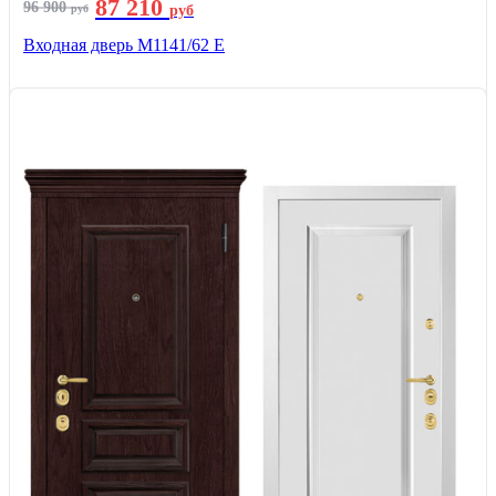
87 210
96 900
руб
руб
Входная дверь М1141/62 Е