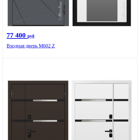
77 400
руб
Входная дверь М602 Z