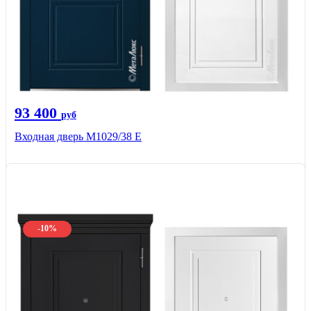
93 400
руб
Входная дверь М1029/38 E
-10%