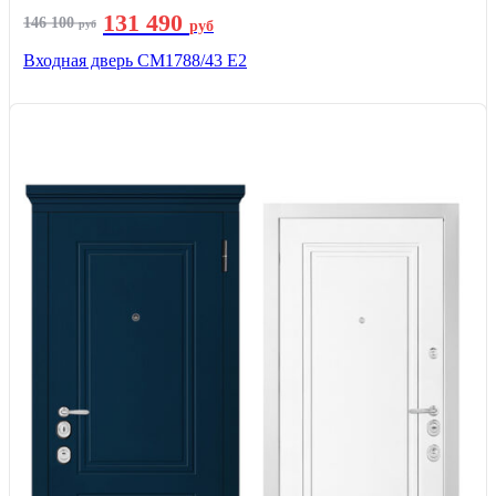
131 490
146 100
руб
руб
Входная дверь СМ1788/43 E2