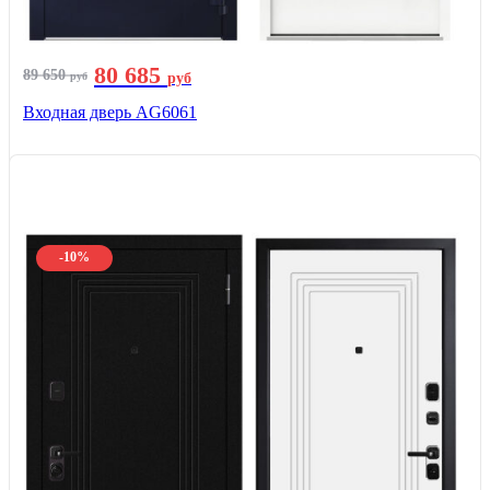
80 685
89 650
руб
руб
Входная дверь AG6061
-10%