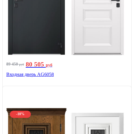
80 505
89 450
руб
руб
Входная дверь AG6058
-10%