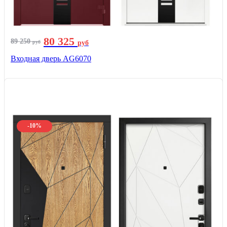
80 325
89 250
руб
руб
Входная дверь AG6070
-10%