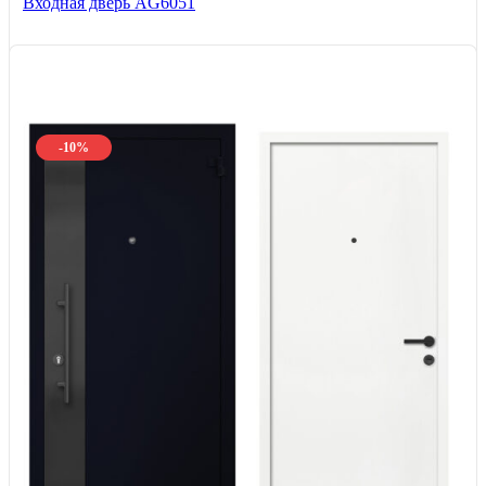
Входная дверь AG6051
-10%