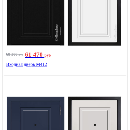
61 470
68 300
руб
руб
Входная дверь М412