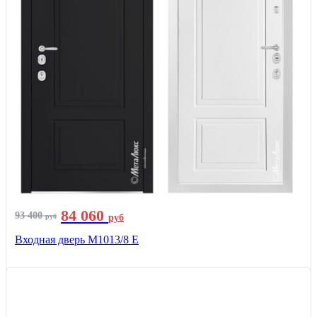
84 060
93 400
руб
руб
Входная дверь М1013/8 E