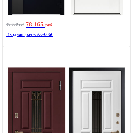
78 165
86 850
руб
руб
Входная дверь AG6066