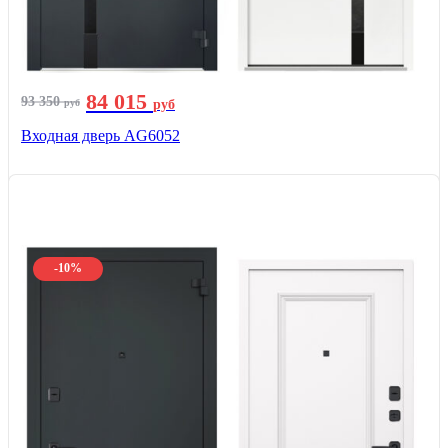
84 015
93 350
руб
руб
Входная дверь AG6052
-10%