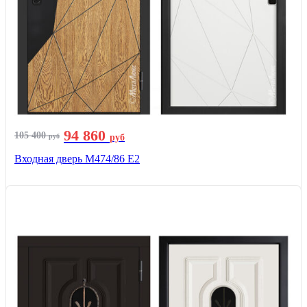
94 860
105 400
руб
руб
Входная дверь М474/86 Е2