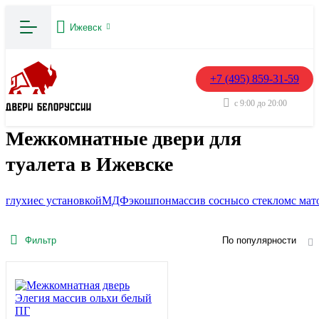
Ижевск
+7 (495) 859-31-59
с 9:00 до 20:00
Межкомнатные двери для
туалета в Ижевске
глухие
с установкой
МДФ
экошпон
массив сосны
со стеклом
с мат
Фильтр
По популярности