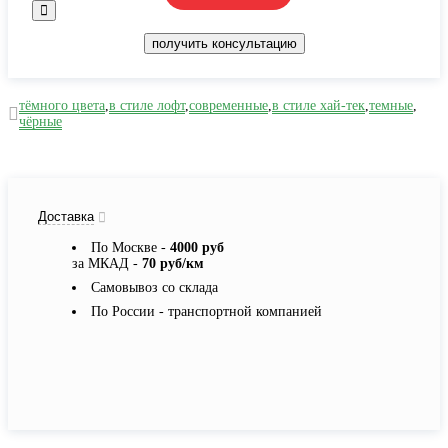
получить консультацию
тёмного цвета
,
в стиле лофт
,
современные
,
в стиле хай-тек
,
темные
,
чёрные
Доставка
По Москве -
4000 руб
за МКАД -
70 руб/км
Самовывоз со склада
По России - транспортной компанией