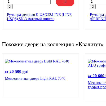
Ручка раздельная K.USQ52.LINE (LINE
Ручка ра
USQ6) SN-3 матовый никель
(SERENIT
Похожие двери на коллекцию «Квалитет»
20 500
от
руб
20 600
от
Межкомнатная дверь Light RAL 7040
Межкомна
графит пр