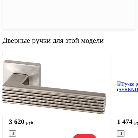
Дверные ручки для этой модели
3 620
1 474
руб
р