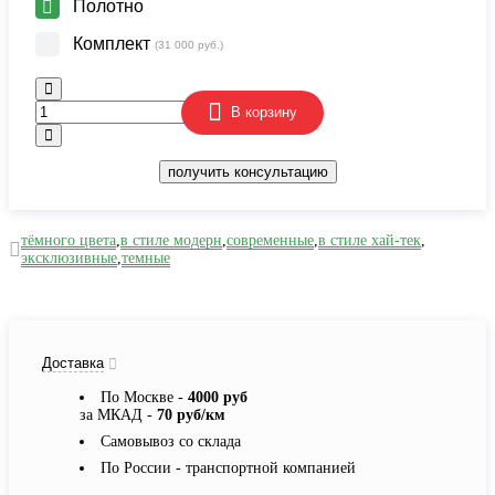
Полотно
Комплект
(31 000 руб.)
В корзину
получить консультацию
тёмного цвета
,
в стиле модерн
,
современные
,
в стиле хай-тек
,
эксклюзивные
,
темные
Доставка
По Москве -
4000 руб
за МКАД -
70 руб/км
Самовывоз со склада
По России - транспортной компанией