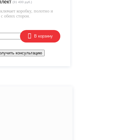
плект
(31 400 руб.)
ключает коробку, полотно и
с обеих сторон.
В корзину
олучить консультацию