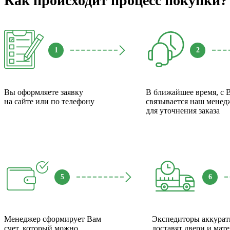
Как происходит процесс покупки?
1
2
Вы оформляете заявку
В ближайшее время, с 
на сайте или по телефону
связывается наш менед
для уточнения заказа
5
6
Менеджер сформирует Вам
Экспедиторы аккурат
счет, который можно
доставят двери и мат