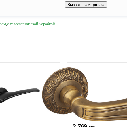
Вызвать замерщика
клом
,
с телескопической коробкой
2 769