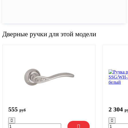
Дверные ручки для этой модели
555
2 304
руб
р