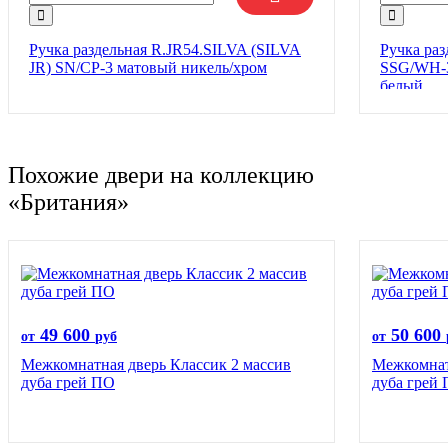
Ручка раздельная R.JR54.SILVA (SILVA
Ручка ра
JR) SN/CP-3 матовый никель/хром
SSG/WH-3
белый
Похожие двери на коллекцию
«Британия»
49 600
50 600
от
руб
от
Межкомнатная дверь Классик 2 массив
Межкомнат
дуба грей ПО
дуба грей