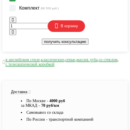
Комплект
(66 500 руб.)
В корзину
получить консультацию
в английском стиле
,
классические
,
серые
,
массив дуба
,
со стеклом
,
с телескопической коробкой
Доставка
По Москве -
4000 руб
за МКАД -
70 руб/км
Самовывоз со склада
По России - транспортной компанией