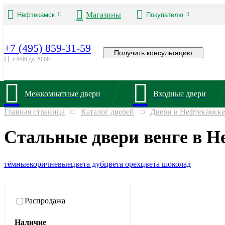
Магазины
Нефтекамск
Покупателю
+7 (495) 859-31-59
Получить консультацию
с 9:00 до 20:00
Межкомнатные двери
Входные двери
Главная страница
Каталог дверей
Двери в Нефтекамске
Стальные двери венге в Н
тёмные
коричневые
цвета дуб
цвета орех
цвета шоколад
Распродажа
Наличие