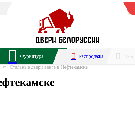
Фурнитура
Распродажа
Стальные двери венге в Нефтекамске
ефтекамске