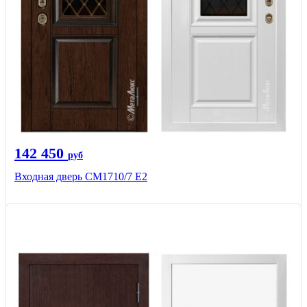
142 450
руб
Входная дверь CМ1710/7 Е2