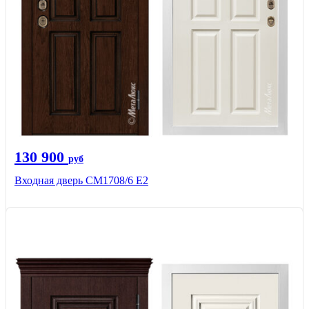
130 900
руб
Входная дверь CМ1708/6 Е2