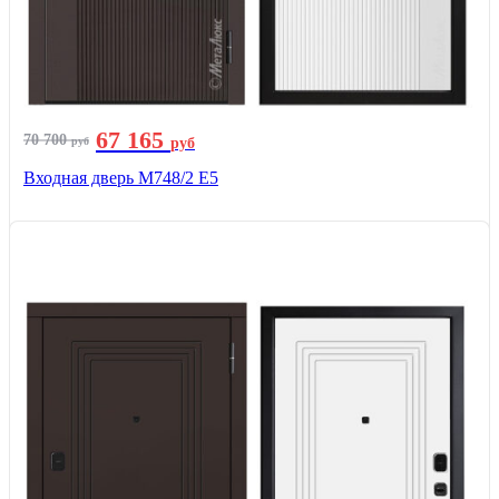
67 165
70 700
руб
руб
Входная дверь М748/2 Е5