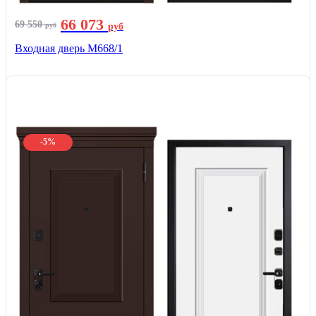
66 073
69 550
руб
руб
Входная дверь М668/1
-5%