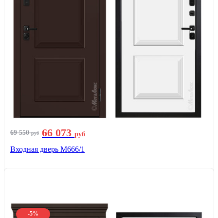
66 073
69 550
руб
руб
Входная дверь М666/1
-5%