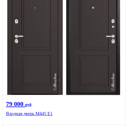
79 000
руб
Входная дверь М445 Е1