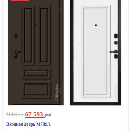
67 593
71 150
руб
руб
Входная дверь М789/1