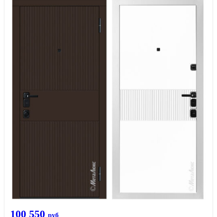
100 550
руб