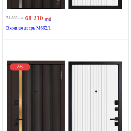
68 210
71 800
руб
руб
Входная дверь М662/1
-5%