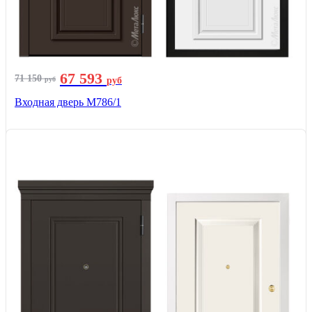
67 593
71 150
руб
руб
Входная дверь М786/1