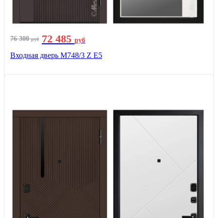
72 485
76 300
руб
руб
Входная дверь М748/3 Z Е5