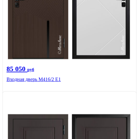
85 050
руб
Входная дверь М416/2 Е1