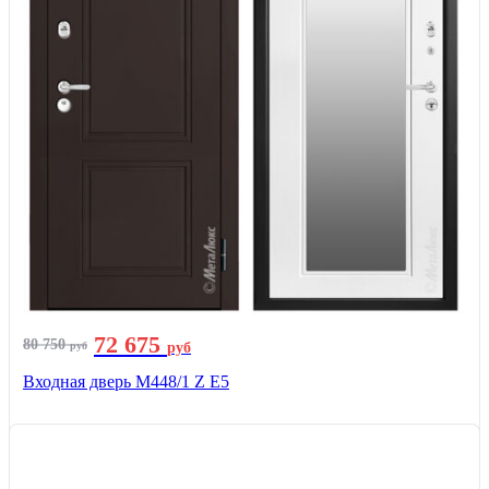
72 675
80 750
руб
руб
Входная дверь М448/1 Z Е5