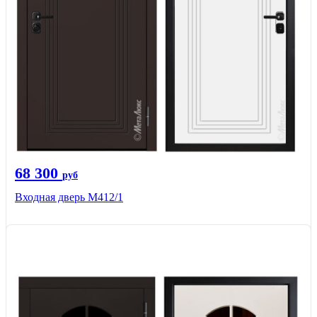
68 300
руб
Входная дверь М412/1