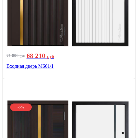
68 210
71 800
руб
руб
Входная дверь М661/1
-5%