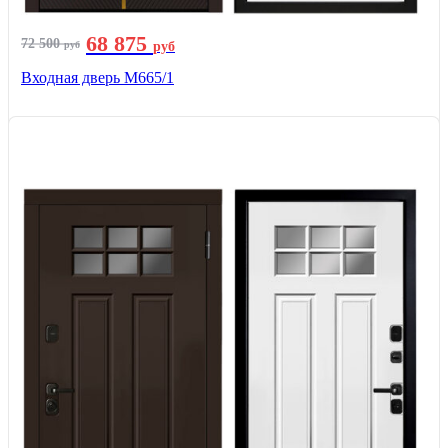
68 875
72 500
руб
руб
Входная дверь М665/1