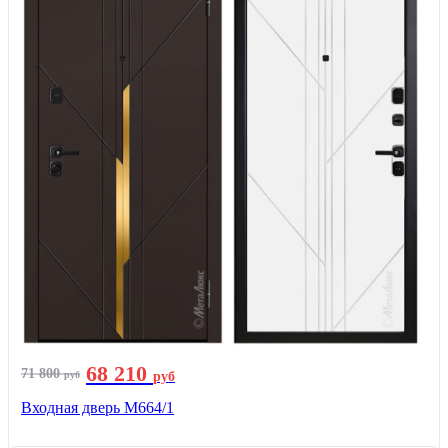
68 210
71 800
руб
руб
Входная дверь М664/1