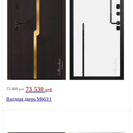
73 530
77 400
руб
руб
Входная дверь М663/1