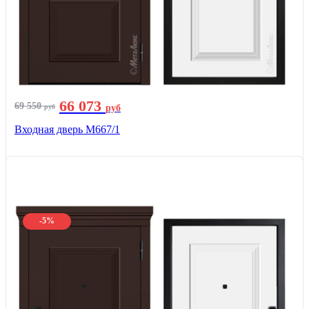
66 073
69 550
руб
руб
Входная дверь М667/1
-5%