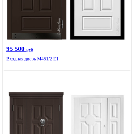
95 500
руб
Входная дверь М451/2 Е1