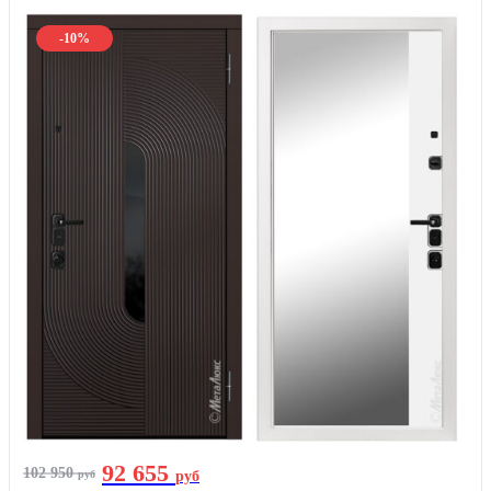
-10%
92 655
102 950
руб
руб