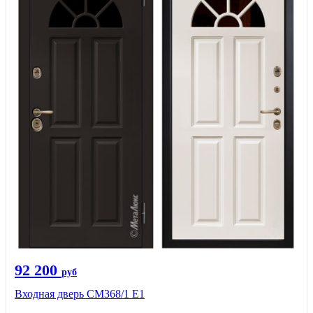
92 200
руб
Входная дверь СМ368/1 Е1