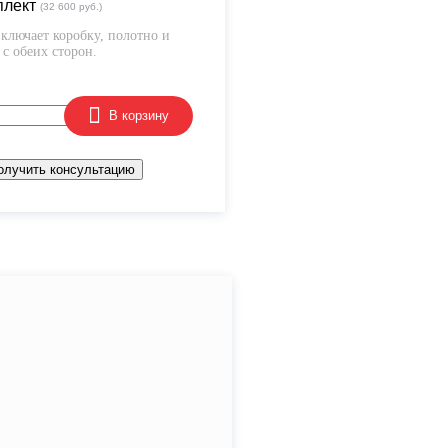
плект
(32 600 руб.)
ключает коробку, полотно и
с обеих сторон.
В корзину
олучить консультацию