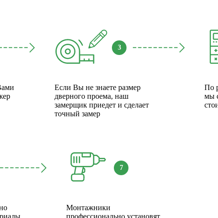
3
Вами
Если Вы не знаете размер
По 
жер
дверного проема, наш
мы 
замерщик приедет и сделает
сто
точный замер
7
но
Монтажники
ериалы
профессионально установят