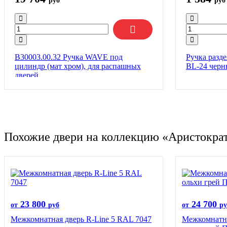
руб
руб
B30003.00.32 Ручка WAVE под
Ручка разд
цилиндр (мат хром), для распашных
BL-24 чер
дверей
Похожие двери на коллекцию «Аристокра
23 800
24 700
от
руб
от
ру
Межкомнатная дверь R-Line 5 RAL 7047
Межкомнатна