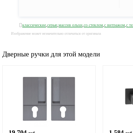
классические
,
серые
,
массив ольхи
,
со стеклом
,
с витражом
,
с т
Изображение может незначительно отличаться от оригинала
Дверные ручки для этой модели
19 704
1 584