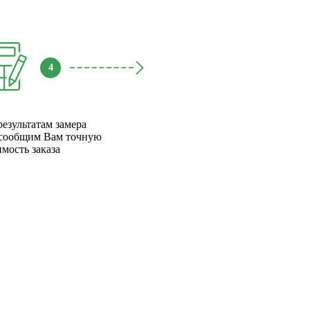
4
результатам замера
сообщим Вам точную
имость заказа