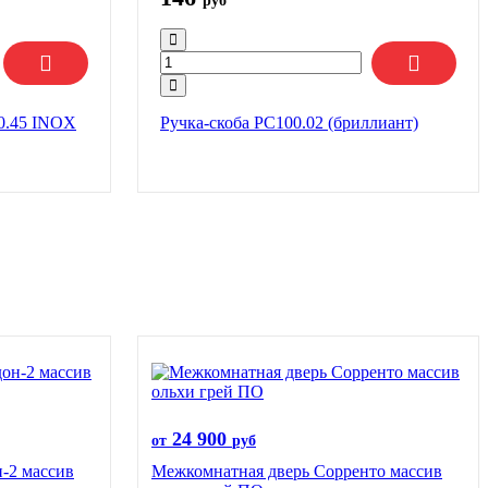
руб
0.45 INOX
Ручка-скоба РС100.02 (бриллиант)
24 900
от
руб
-2 массив
Межкомнатная дверь Сорренто массив