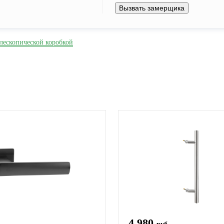
Вызвать замерщика
елескопической коробкой
4 980