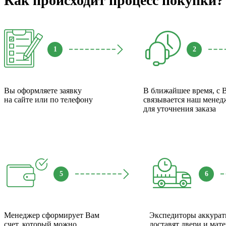
Как происходит процесс покупки?
1
2
Вы оформляете заявку
В ближайшее время, с 
на сайте или по телефону
связывается наш менед
для уточнения заказа
5
6
Менеджер сформирует Вам
Экспедиторы аккурат
счет, который можно
доставят двери и мат