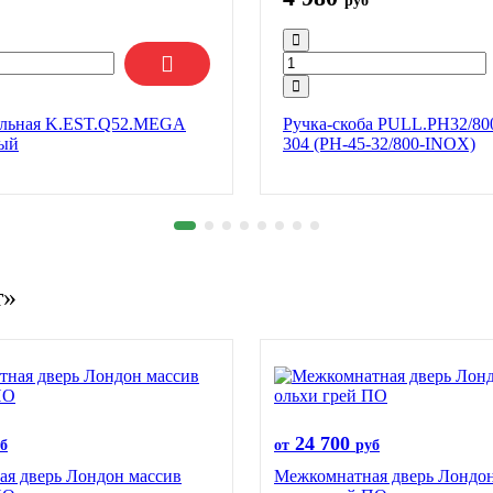
руб
ельная K.EST.Q52.MEGA
Ручка-скоба PULL.PH32/80
ный
304 (PH-45-32/800-INOX)
т»
24 700
б
от
руб
я дверь Лондон массив
Межкомнатная дверь Лондон