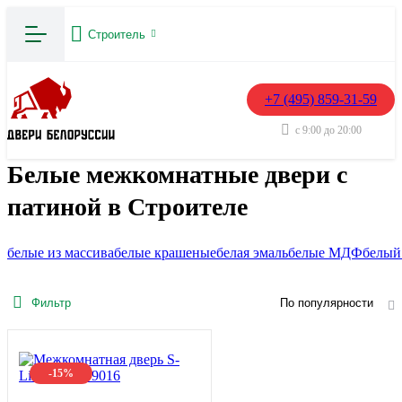
Строитель
+7 (495) 859-31-59
с 9:00 до 20:00
Белые межкомнатные двери с
патиной в Строителе
белые из массива
белые крашеные
белая эмаль
белые МДФ
белый
Фильтр
По популярности
-15%