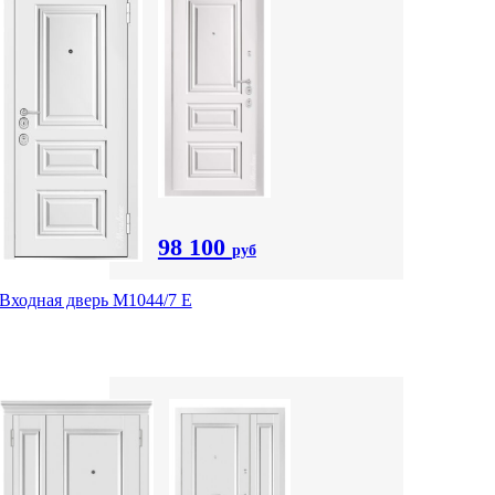
98 100
руб
Входная дверь М1044/7 Е