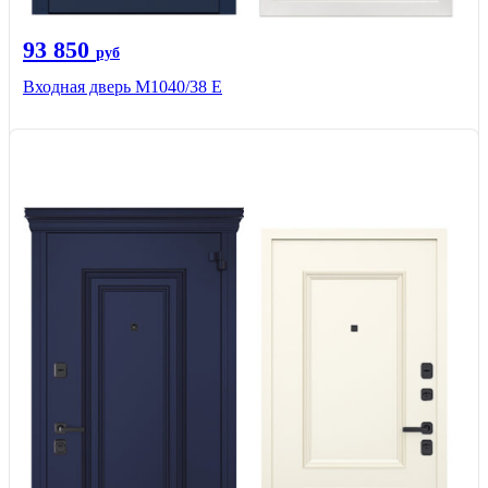
93 850
руб
Входная дверь М1040/38 Е