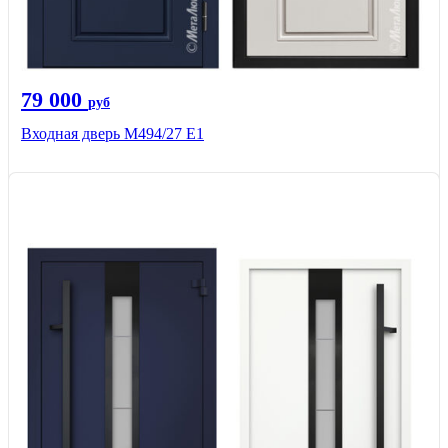
79 000
руб
Входная дверь М494/27 Е1