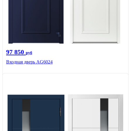
97 850
руб
Входная дверь AG6024