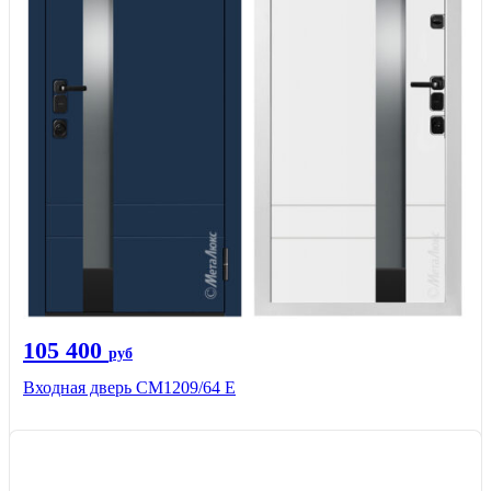
105 400
руб
Входная дверь CМ1209/64 Е