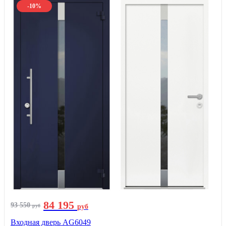
-10%
84 195
93 550
руб
руб
Входная дверь AG6049