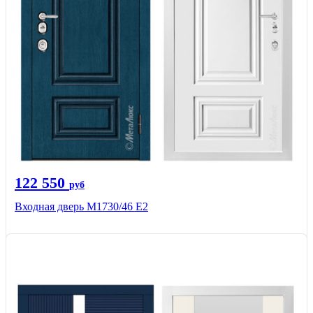
122 550
руб
Входная дверь М1730/46 Е2