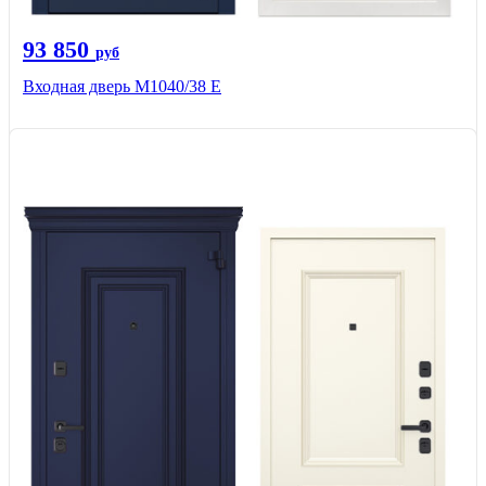
93 850
руб
Входная дверь М1040/38 Е