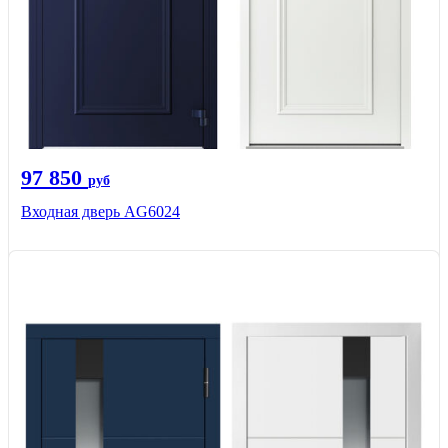
97 850
руб
Входная дверь AG6024