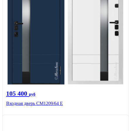
105 400
руб
Входная дверь CМ1209/64 Е