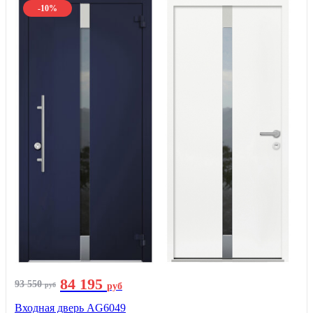
-10%
84 195
93 550
руб
руб
Входная дверь AG6049