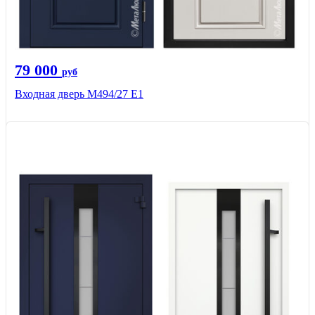
79 000
руб
Входная дверь М494/27 Е1