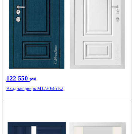
122 550
руб
Входная дверь М1730/46 Е2