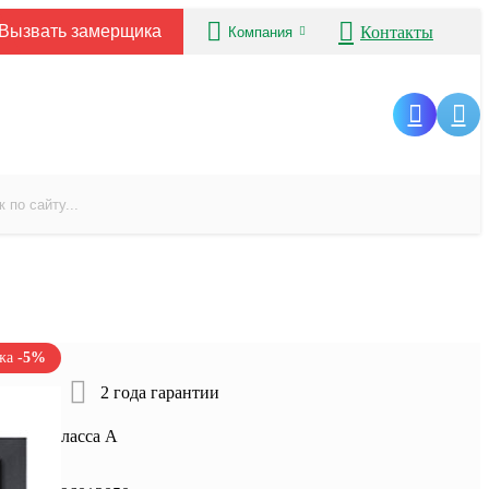
Вызвать замерщика
Контакты
Компания
ажа
-5%
ртиры
2 года гарантии
оляция класса А