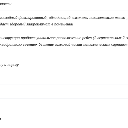
тности
гослойный фольгированный, обладающий высокими показателями тепло-, г
здает здоровый микроклимат в помещении
нструкции придает уникальное расположение ребер (
2 вертикальных,
2 
квадратного сечения
• Усиление замковой части металлическим карманом
у и порогу
)