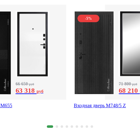
-5%
66 650
71 800
руб
руб
63 318
68 210
руб
 М655
Входная дверь М748/5 Z