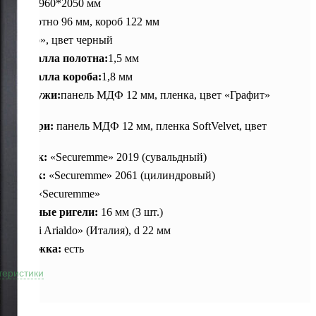
ры:
870, 960*2050 мм
на:
полотно 96 мм, короб 122 мм
а:
«Муар», цвет черный
на металла полотна:
1,5 мм
на металла короба:
1,8 мм
ка снаружи:
панель МДФ 12 мм, пленка, цвет «Графит»
ка внутри:
панель МДФ 12 мм, пленка SoftVelvet, цвет
» (17)
ий замок:
«Securemme» 2019 (сувальдный)
й замок:
«Securemme» 2061 (цилиндровый)
ндр:
K2 «Securemme»
восъемные ригели:
16 мм (3 шт.)
:
«Combi Arialdo» (Италия), d 22 мм
я задвижка:
есть
теристики