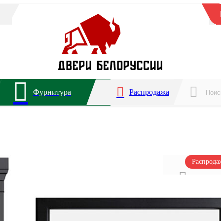
Фурнитура
Распродажа
Распрод
Для ква
Звукоиз