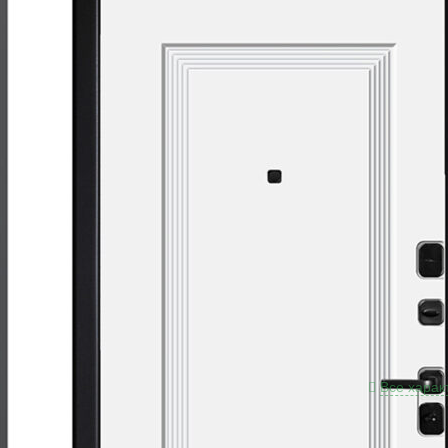
Разме
Толщи
Краск
Толщи
Толщи
Отдел
(78)
Отдел
«Белый
Верхн
Нижни
Цили
Проти
Петли
Ночна
Все харак