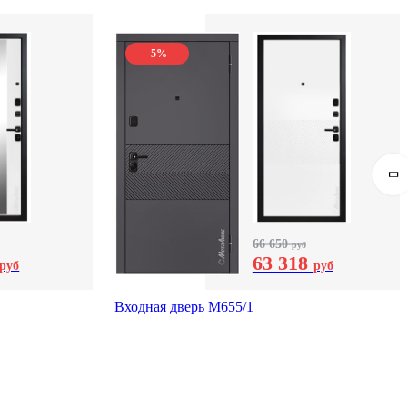
-5%
66 650
руб
63 318
руб
руб
Входная дверь М655/1