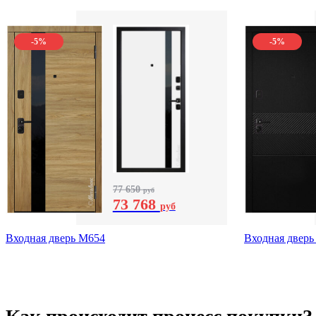
-5%
-5%
77 650
руб
73 768
руб
Входная дверь М654
Входная дверь