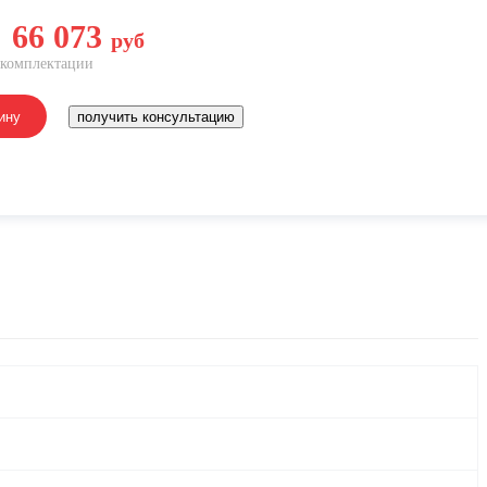
66 073
руб
 комплектации
ину
получить консультацию