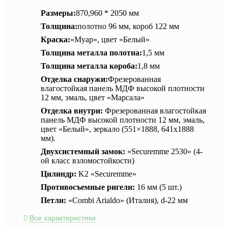
Размеры:
870,960 * 2050 мм
Толщина:
полотно 96 мм, короб 122 мм
Краска:
«Муар», цвет «Белый»
Толщина металла полотна:
1,5 мм
Толщина металла короба:
1,8 мм
Отделка снаружи:
Фрезерованная
влагостойкая панель МДФ высокой плотности
12 мм, эмаль, цвет «Марсала»
Отделка внутри:
Фрезерованная влагостойкая
панель МДФ высокой плотности 12 мм, эмаль,
цвет «Белый», зеркало (551×1888, 641х1888
мм).
Двухсистемный замок:
«Securemme 2530» (4-
ой класс взломостойкости)
Цилиндр:
K2 «Securemme»
Противосъемные ригели:
16 мм (5 шт.)
Петли:
«Combi Arialdo» (Италия), d-22 мм
Все характеристики