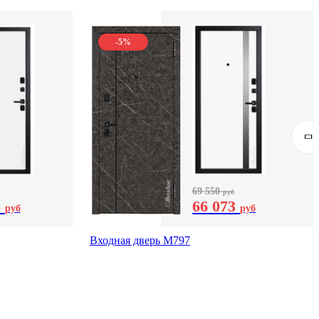
-5%
69 550
руб
8
66 073
руб
руб
Входная дверь М797