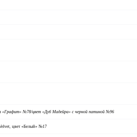
т «Графит» №78/цвет «Дуб Мадейра» с черной патиной
№
96
Velvet, цвет «Белый» №17