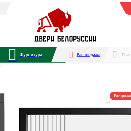
Фурнитура
Распродажа
1
Распрод
Для ква
Звукоиз