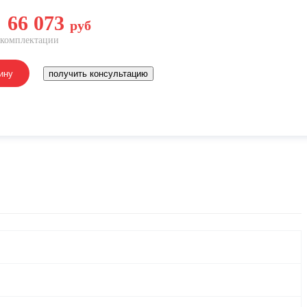
66 073
руб
 комплектации
ину
получить консультацию