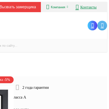
Вызвать замерщика
Контакты
Компания
ажа
-5%
ртиры
2 года гарантии
оляция класса А