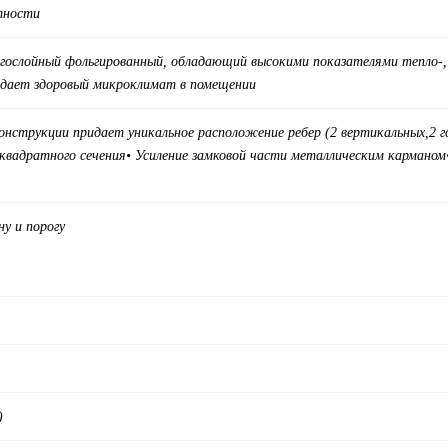
тности
гослойный фольгированный, обладающий высокими показателями тепло-, г
здает здоровый микроклимат в помещении
нструкции придает уникальное расположение ребер (
2 вертикальных,
2 
квадратного сечения
• Усиление замковой части металлическим карманом
у и порогу
)