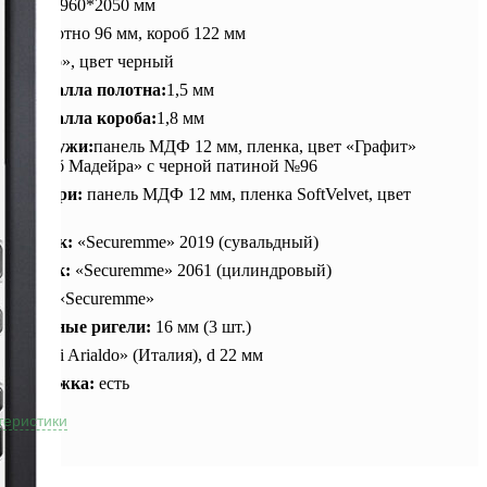
ры:
870, 960*2050 мм
на:
полотно 96 мм, короб 122 мм
а:
«Муар», цвет черный
на металла полотна:
1,5 мм
на металла короба:
1,8 мм
ка снаружи:
панель МДФ 12 мм, пленка, цвет «Графит»
вет «Дуб Мадейра» с черной патиной №96
ка внутри:
панель МДФ 12 мм, пленка SoftVelvet, цвет
й» №17
ий замок:
«Securemme» 2019 (сувальдный)
й замок:
«Securemme» 2061 (цилиндровый)
ндр:
K2 «Securemme»
восъемные ригели:
16 мм (3 шт.)
:
«Combi Arialdo» (Италия), d 22 мм
я задвижка:
есть
теристики