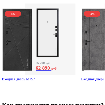
-5%
-5%
66 200
руб
62 890
руб
Входная дверь М757
Входная дверь