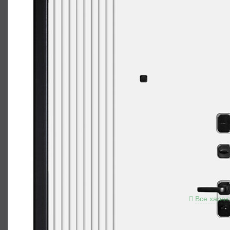
Разме
Толщи
Краск
Толщи
Толщи
Отдел
№78/ц
Отдел
«Белы
Верхн
Нижни
Цили
Проти
Петли
Ночна
Все харак