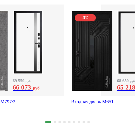
-5%
69 550
68 650
руб
руб
66 073
65 21
руб
 М797/2
Входная дверь М651