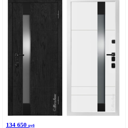
134 650
руб