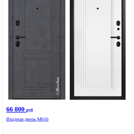
66 800
руб
Входная дверь М616