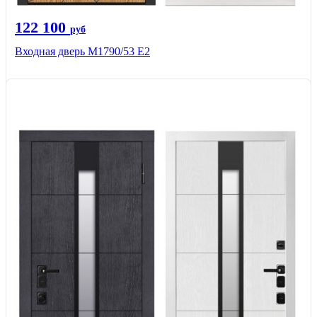
122 100
руб
Входная дверь М1790/53 Е2