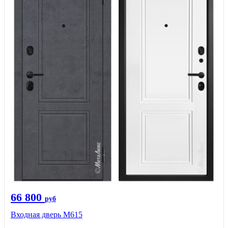
66 800
руб
Входная дверь М615