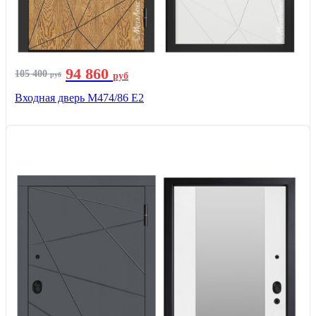
94 860
105 400
руб
руб
Входная дверь М474/86 Е2