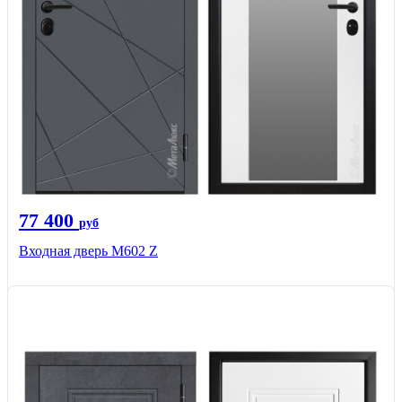
77 400
руб
Входная дверь М602 Z