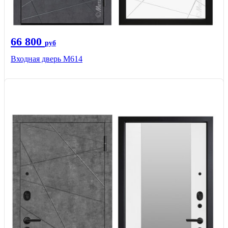
66 800
руб
Входная дверь М614