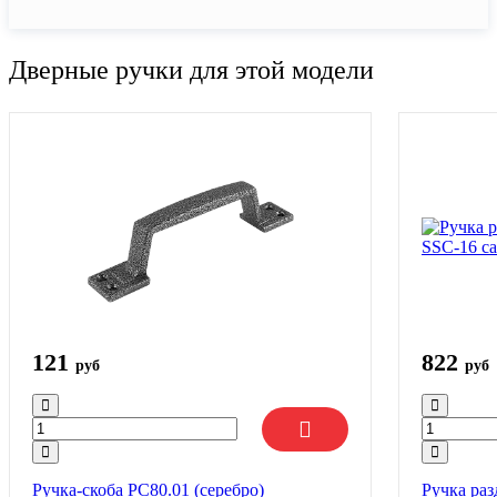
Дверные ручки для этой модели
121
822
руб
руб
Ручка-скоба РС80.01 (серебро)
Ручка ра