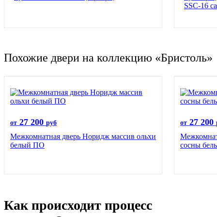
SSC-16 с
Похожие двери на коллекцию «Бристоль»
27 200
27 200
от
руб
от
Межкомнатная дверь Норидж массив ольхи
Межкомнат
белый ПО
сосны бел
Как происходит процесс