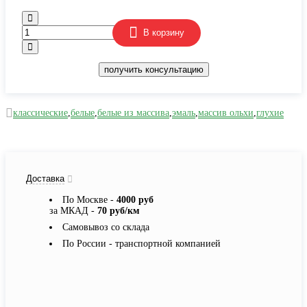
В корзину
получить консультацию
классические
,
белые
,
белые из массива
,
эмаль
,
массив ольхи
,
глухие
Доставка
По Москве -
4000 руб
за МКАД -
70 руб/км
Самовывоз со склада
По России - транспортной компанией