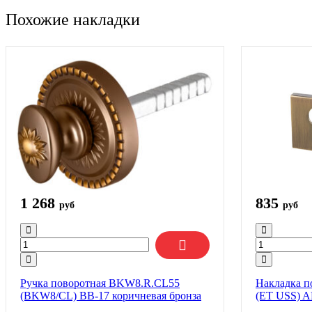
Похожие накладки
1 268
835
руб
руб
Ручка поворотная BKW8.R.CL55
Накладка п
(BKW8/CL) BB-17 коричневая бронза
(ET USS) A