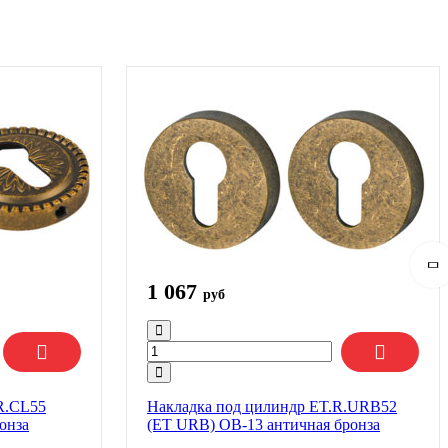
1 067
руб
R.CL55
Накладка под цилиндр ET.R.URB52
онза
(ET URB) OB-13 античная бронза