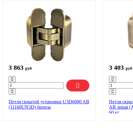
3 863
3 403
руб
руб
Петля скрытой установки U3D6000 AB
Петля скры
(11160UN3D) бронза
AB левая (A
60 кг