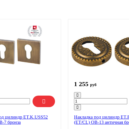
1 255
руб
од цилиндр ET.K.USS52
Накладка под цилиндр ET.
B-7 бронза
(ET/CL) OB-13 античная бр