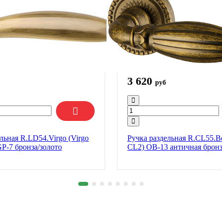
3 620
руб
льная R.LD54.Virgo (Virgo
Ручка раздельная R.CL55.Bel
P-7 бронза/золото
CL2) OB-13 античная брон