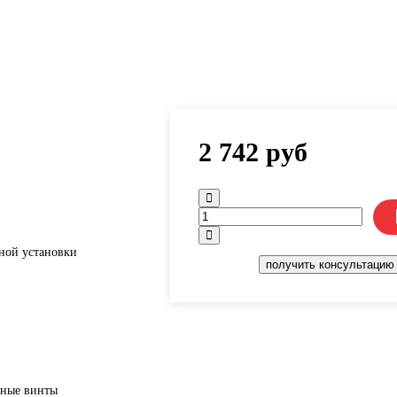
2 742
руб
ной установки
получить консультацию
жные винты