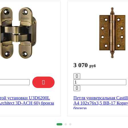
3 070
руб
той установки U3D6200L
Петля универсальная Castil
rchitect 3D-ACH 60) бронза
A4 102x76x3,5 BB-17 Кори
бронза