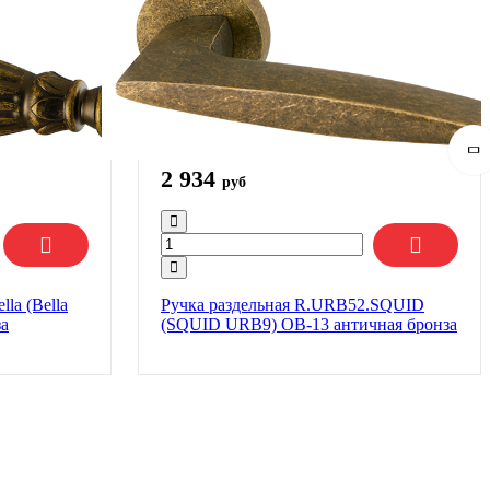
2 934
руб
la (Bella
Ручка раздельная R.URB52.SQUID
за
(SQUID URB9) ОВ-13 античная бронза