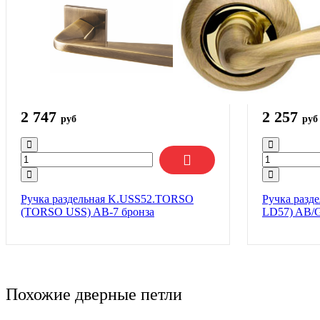
2 747
2 257
руб
руб
Ручка раздельная K.USS52.TORSO
Ручка разде
(TORSO USS) AB-7 бронза
LD57) AB/G
Похожие дверные петли