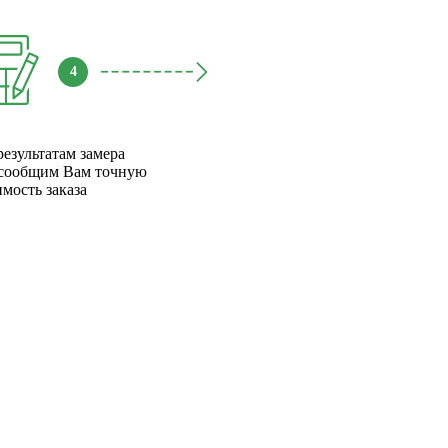
4
результатам замера
сообщим Вам точную
имость заказа