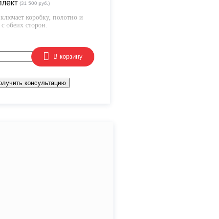
плект
(31 500 руб.)
ключает коробку, полотно и
с обеих сторон.
В корзину
олучить консультацию