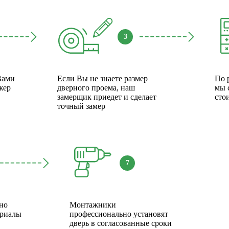
3
Вами
Если Вы не знаете размер
По 
жер
дверного проема, наш
мы 
замерщик приедет и сделает
сто
точный замер
7
но
Монтажники
ериалы
профессионально установят
дверь в согласованные сроки