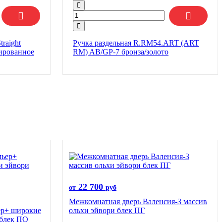
raight
Ручка раздельная R.RM54.ART (ART
нированное
RM) AB/GP-7 бронза/золото
22 700
от
руб
Межкомнатная дверь Валенсия-3 массив
ер+ широкие
ольхи эйвори блек ПГ
 блек ПО