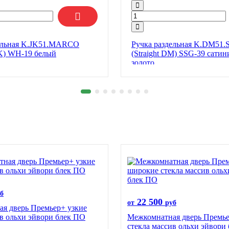
дельная K.JK51.MARCO
Ручка раздельная K.DM51.St
) WH-19 белый
(Straight DM) SSG-39 сати
золото
б
22 500
от
руб
я дверь Премьер+ узкие
ив ольхи эйвори блек ПО
Межкомнатная дверь Премь
стекла массив ольхи эйвори