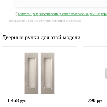
тёмного цвета
,
классические
,
в стиле неоклассика
,
темные
,
чёр
Изображение может незначительно отличаться от оригинала
Дверные ручки для этой модели
1 458
790
руб
руб