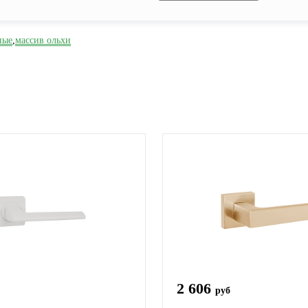
ные
,
массив ольхи
2 606
руб