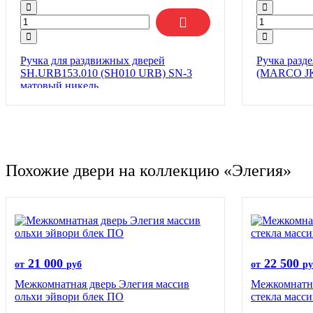
Ручка для раздвижных дверей
Ручка раз
SH.URB153.010 (SH010 URB) SN-3
(MARCO JK
матовый никель
Похожие двери на коллекцию «Элегия»
21 000
22 500
от
руб
от
ру
Межкомнатная дверь Элегия массив
Межкомнатна
ольхи эйвори блек ПО
стекла масс