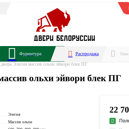
Фурнитура
Распродажа
дверь Элегия массив ольхи эйвори блек ПГ
ассив ольхи эйвори блек ПГ
22 7
Элегия
Пол
Массив ольхи