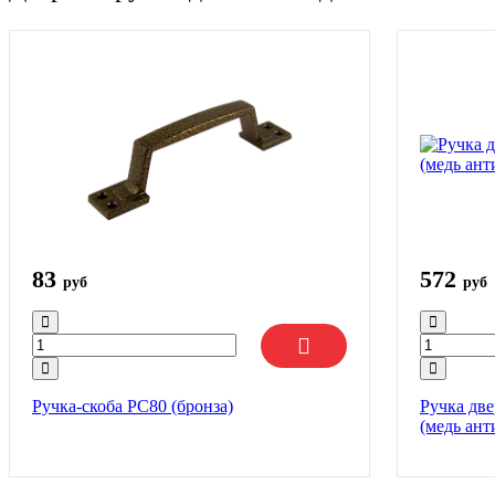
83
572
руб
руб
Ручка-скоба РС80 (бронза)
Ручка дв
(медь ант