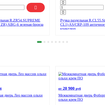
дельная R.ZR54.SUPREME
Ручка раздельная R.CL55.Silv
R) ABG-6 зеленая бронза
CL1) AS/СRP-109 античное 
кракелюр
20 900
б
от
руб
я дверь Лео массив ольхи
Межкомнатная дверь Фоборг
ольхи крем ПО