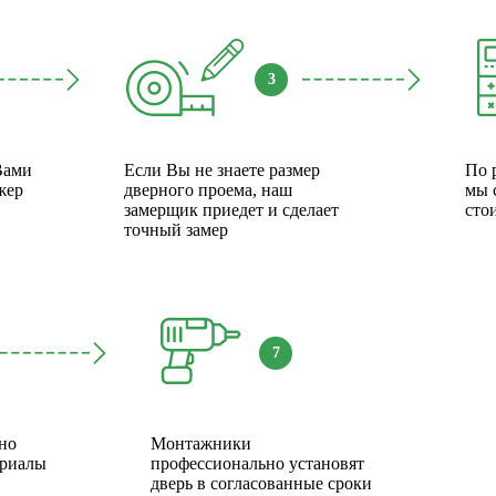
3
Вами
Если Вы не знаете размер
По 
жер
дверного проема, наш
мы 
замерщик приедет и сделает
сто
точный замер
7
но
Монтажники
ериалы
профессионально установят
дверь в согласованные сроки