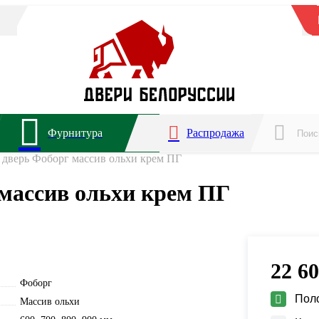
Фурнитура
Распродажа
дверь Фоборг массив ольхи крем ПГ
массив ольхи крем ПГ
22 6
Фоборг
Пол
Массив ольхи