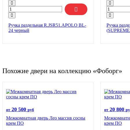
Ручка раздельная R.JSR51.APOLO BL-
Ручка раз
24 черный
(SUPREME Z
Похожие двери на коллекцию «Фоборг»
20 500
20 800
от
руб
от
ру
Межкомнатная дверь Лео массив сосны
Межкомнатна
крем ПО
крем ПО