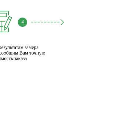
4
результатам замера
сообщим Вам точную
имость заказа