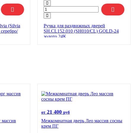
ia (Silvia
Ручка для раздвижных дверей
серебро/
SH.CL152.010 (SH010/CL) GOLD-24
золото 24К
21 400
от
руб
 массив
Межкомнатная дверь Лео массив сосны
крем ПГ