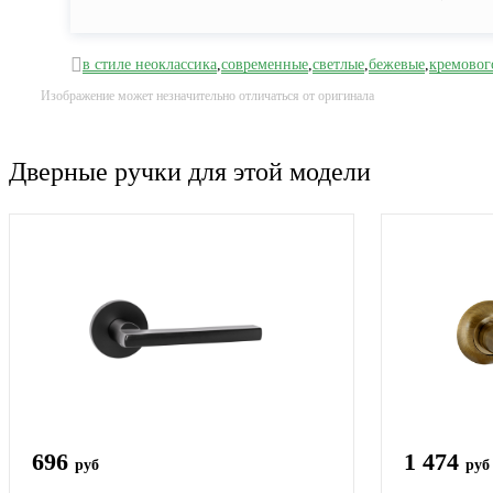
в стиле неоклассика
,
современные
,
светлые
,
бежевые
,
кремовог
Изображение может незначительно отличаться от оригинала
Дверные ручки для этой модели
696
1 474
руб
руб