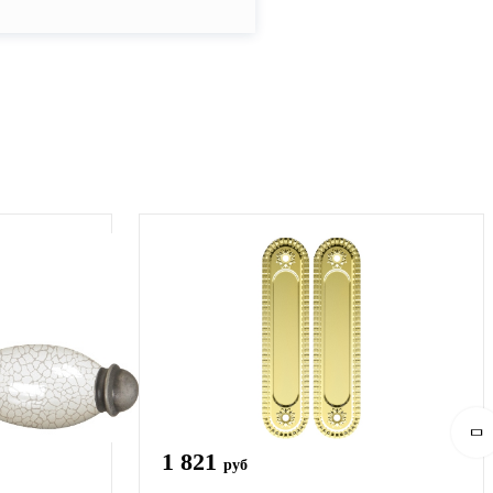
1 821
руб