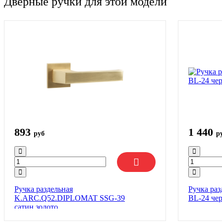
Дверные ручки для этой модели
893
1 440
руб
р
Ручка раздельная
Ручка ра
K.ARC.Q52.DIPLOMAT SSG-39
BL-24 че
сатин.золото