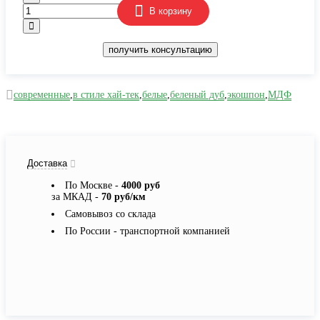
В корзину
получить консультацию
современные
,
в стиле хай-тек
,
белые
,
беленый дуб
,
экошпон
,
МДФ
Доставка
По Москве -
4000 руб
за МКАД -
70 руб/км
Самовывоз со склада
По России - транспортной компанией