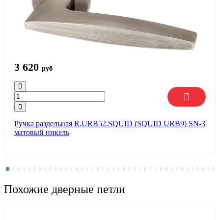
3 620
руб
Ручка раздельная R.URB52.SQUID (SQUID URB9) SN-3
матовый никель
Похожие дверные петли