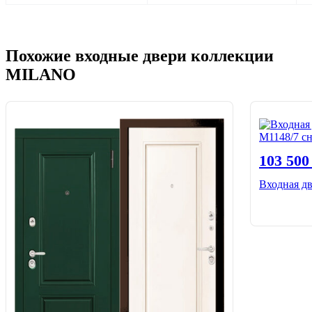
Похожие входные двери коллекции
MILANO
103 50
Входная д