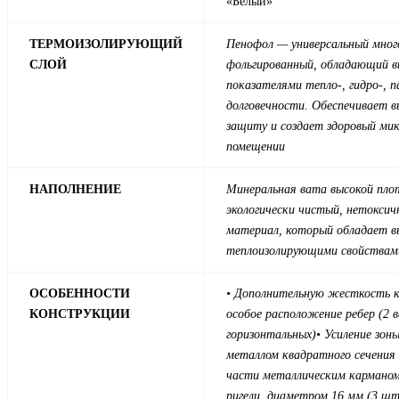
«Белый»
ТЕРМОИЗОЛИРУЮЩИЙ
Пенофол — универсальный мног
СЛОЙ
фольгированный, обладающий 
показателями тепло-, гидро-, па
долговечности. Обеспечивает 
защиту и создает здоровый ми
помещении
НАПОЛНЕНИЕ
Минеральная вата высокой пло
экологически чистый, нетоксич
материал, который обладает 
теплоизолирующими свойствам
ОСОБЕННОСТИ
• Дополнительную жесткость 
КОНСТРУКЦИИ
особое расположение ребер (2 
горизонтальных)
• Усиление зон
металлом квадратного сечения
части металлическим кармано
ригели, диаметром 16 мм (3 ш