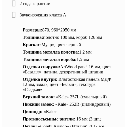
2 года гарантии
Звукоизоляция класса А
Размеры:
870, 960*2050 мм
Толщина:
полотно 100 мм, короб 126 мм
Краска:
«Муар», цвет черный
Толщина металла полотна:
1,2 мм
Толщина металла короба:
1,5 мм
Отделка снаружи:
ArtWood panel 16 мм, цвет
«Базальт», патина, декоративный штапик
Отделка внутри:
Влагостойкая панель МДФ
12 мм, эмаль, цвет «Белый», текстура
«Гладкая»
Верхний замок:
«Kale» 257L (сувальдный)
Нижний замок:
«Kale» 252R (цилиндровый)
Цилиндр:
«Kale»
Противосъемные ригели:
16 мм (3 шт.)
Петли:
«Combi Arialdo» (Италия), d 22 мм