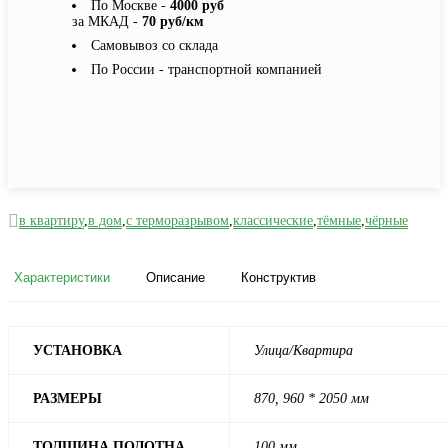
По Москве -
4000 руб
за МКАД -
70 руб/км
Самовывоз со склада
По России - транспортной компанией
в квартиру
,
в дом
,
с терморазрывом
,
классические
,
тёмные
,
чёрные
Характеристики
Описание
Конструктив
УСТАНОВКА
Улица/Квартира
РАЗМЕРЫ
870, 960 * 2050 мм
ТОЛЩИНА ПОЛОТНА
100 мм