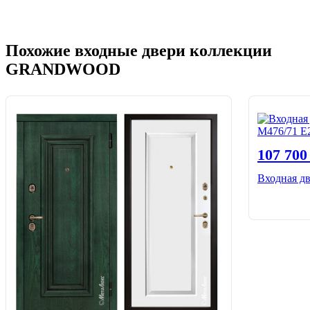
Похожие входные двери коллекции
GRANDWOOD
107 70
Входная д