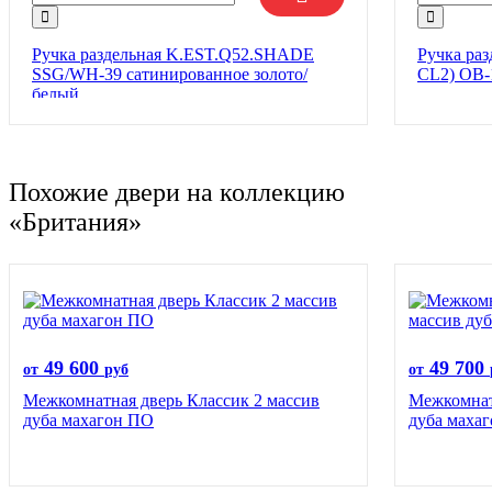
Ручка раздельная K.EST.Q52.SHADE
Ручка раз
SSG/WH-39 сатинированное золото/
CL2) OB-
белый
Похожие двери на коллекцию
«Британия»
49 600
49 700
от
руб
от
Межкомнатная дверь Классик 2 массив
Межкомнат
дуба махагон ПО
дуба маха