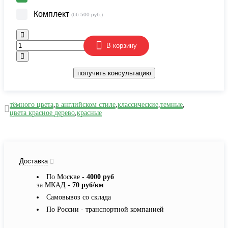
Комплект
(66 500 руб.)
В корзину
получить консультацию
тёмного цвета
,
в английском стиле
,
классические
,
темные
,
цвета красное дерево
,
красные
Доставка
По Москве -
4000 руб
за МКАД -
70 руб/км
Самовывоз со склада
По России - транспортной компанией