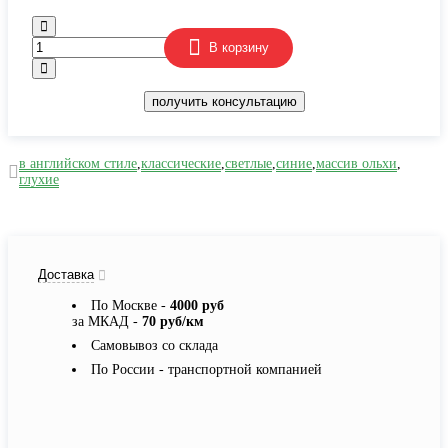
В корзину
получить консультацию
в английском стиле
,
классические
,
светлые
,
синие
,
массив ольхи
,
глухие
Доставка
По Москве -
4000 руб
за МКАД -
70 руб/км
Самовывоз со склада
По России - транспортной компанией