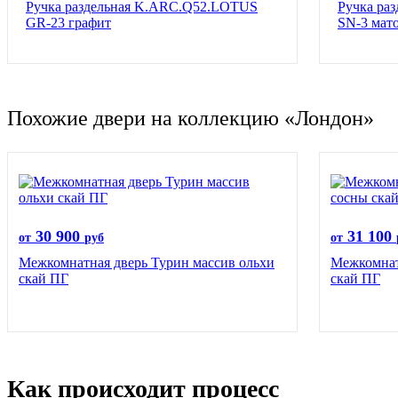
Ручка раздельная K.ARC.Q52.LOTUS
Ручка ра
GR-23 графит
SN-3 мат
Похожие двери на коллекцию «Лондон»
30 900
31 100
от
руб
от
Межкомнатная дверь Турин массив ольхи
Межкомнат
скай ПГ
скай ПГ
Как происходит процесс