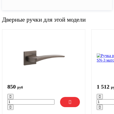
Дверные ручки для этой модели
850
1 512
руб
р