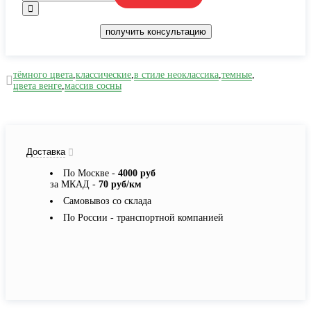
получить консультацию
тёмного цвета
,
классические
,
в стиле неоклассика
,
темные
,
цвета венге
,
массив сосны
Доставка
По Москве -
4000 руб
за МКАД -
70 руб/км
Самовывоз со склада
По России - транспортной компанией