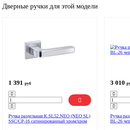
Дверные ручки для этой модели
1 391
3 010
руб
р
Ручка раздельная K.SL52.NEO (NEO SL)
Ручка ра
SSC/CP-16 сатинированный хром/хром
BL-26 че