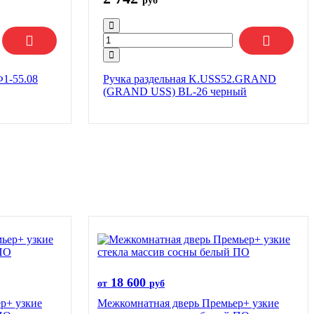
руб
Ф1-55.08
Ручка раздельная K.USS52.GRAND
(GRAND USS) BL-26 черный
18 600
от
руб
р+ узкие
Межкомнатная дверь Премьер+ узкие