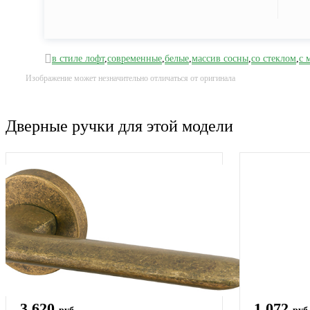
в стиле лофт
,
современные
,
белые
,
массив сосны
,
со стеклом
,
с 
Изображение может незначительно отличаться от оригинала
Дверные ручки для этой модели
3 620
1 072