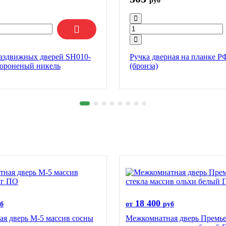
руб
раздвижных дверей SH010-
Ручка дверная на планке Р
ороненый никель
(бронза)
18 400
б
от
руб
я дверь М-5 массив сосны
Межкомнатная дверь Премье