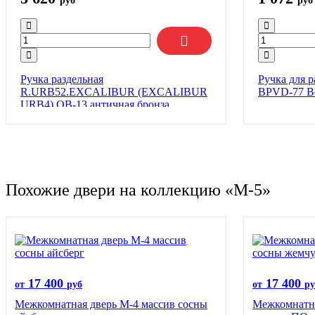
руб
руб
Ручка раздельная
Ручка для 
R.URB52.EXCALIBUR (EXCALIBUR
BPVD-77 В
URB4) OB-13 античная бронза
Похожие двери на коллекцию «М-5»
17 400
17 400
от
руб
от
ру
Межкомнатная дверь М-4 массив сосны
Межкомнатна