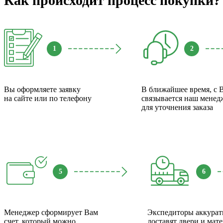
Как происходит процесс покупки?
1
2
Вы оформляете заявку
В ближайшее время, с 
на сайте или по телефону
связывается наш менед
для уточнения заказа
5
6
Менеджер сформирует Вам
Экспедиторы аккурат
счет, который можно
доставят двери и мат