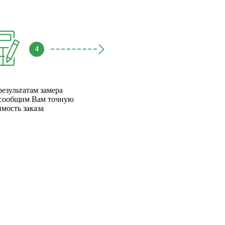
4
результатам замера
сообщим Вам точную
имость заказа