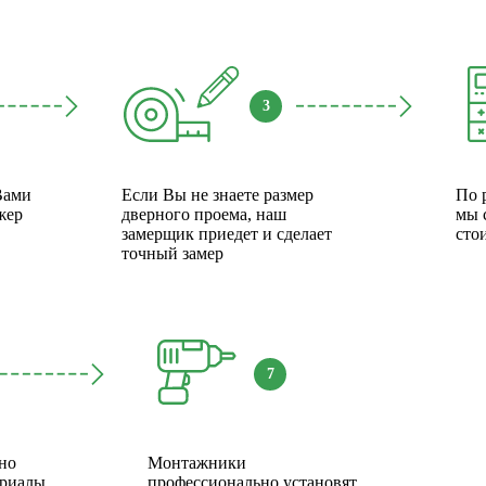
3
Вами
Если Вы не знаете размер
По 
жер
дверного проема, наш
мы 
замерщик приедет и сделает
сто
точный замер
7
но
Монтажники
ериалы
профессионально установят