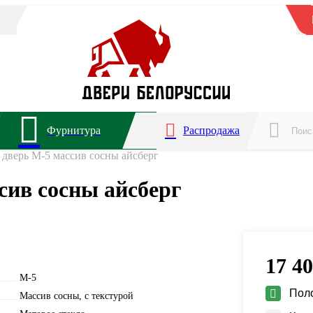
Фурнитура
Распродажа
дверь М-5 массив сосны айсберг
ив сосны айсберг
17 4
М-5
Пол
Массив сосны, с текстурой