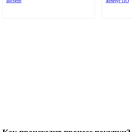
айсберг
жемчуг ПО