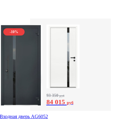
-10%
93 350
руб
84 015
руб
Входная дверь AG6052