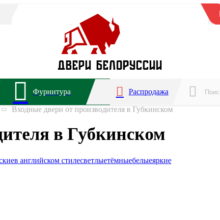
Фурнитура
Распродажа
Входные двери от производителя в Губкинском
дителя в Губкинском
ские
в английском стиле
светлые
тёмные
белые
яркие