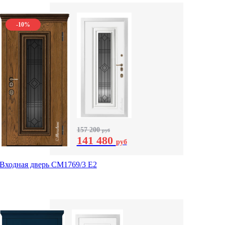
-10%
157 200
руб
141 480
руб
Входная дверь СМ1769/3 Е2