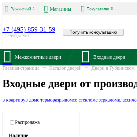
Магазины
Губкинский
Покупателю
+7 (495) 859-31-59
Получить консультацию
с 9:00 до 20:00
Межкомнатные двери
Входные двери
Главная страница
Каталог дверей
Двери в Губкинском
Входные двери от произво
в квартиру
в дом
с терморазрывом
со стеклом
с зеркалом
классиче
Распродажа
Наличие