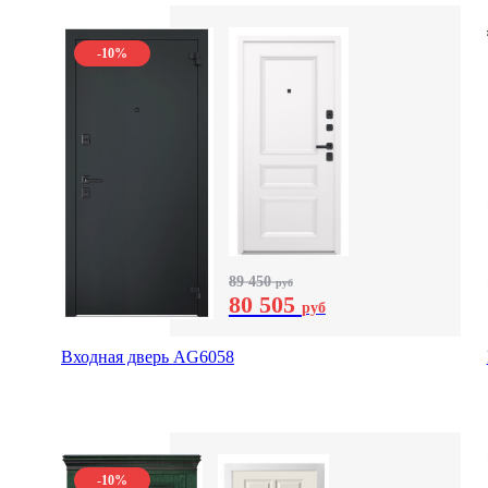
-10%
89 450
руб
80 505
руб
Входная дверь AG6058
-10%