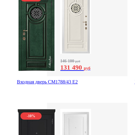
146 100
руб
131 490
руб
Входная дверь СМ1788/43 E2
-10%