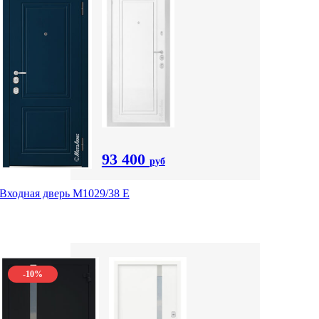
93 400
руб
Входная дверь М1029/38 E
-10%