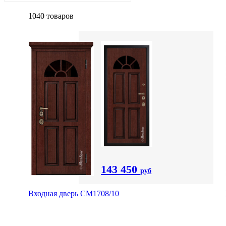
1040 товаров
143 450
руб
Входная дверь CМ1708/10