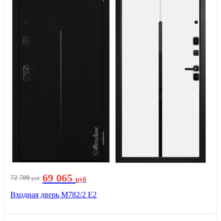
69 065
72 700
руб
руб
Входная дверь М782/2 E2