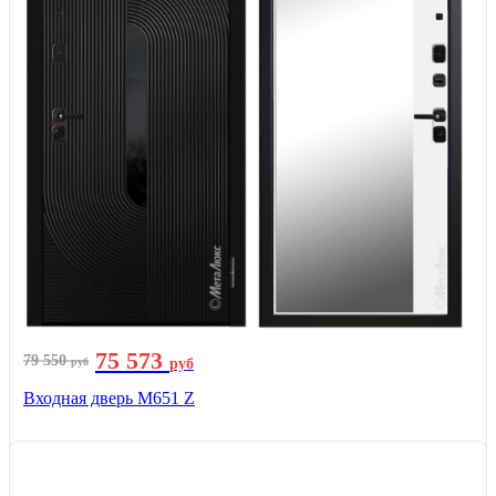
75 573
79 550
руб
руб
Входная дверь М651 Z