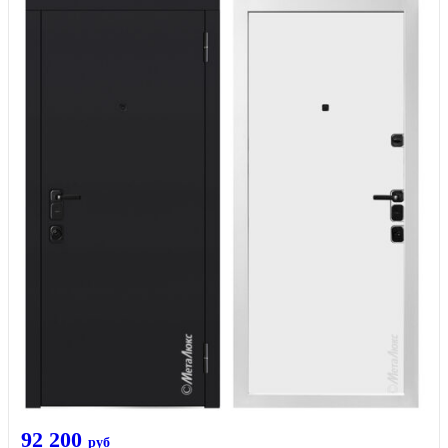
92 200
руб