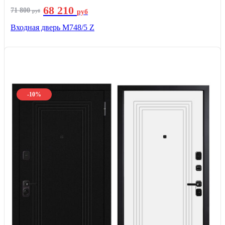
68 210
71 800
руб
руб
Входная дверь М748/5 Z
-10%