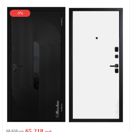
-5%
65 218
68 650
руб
руб