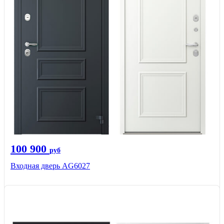
100 900
руб
Входная дверь AG6027