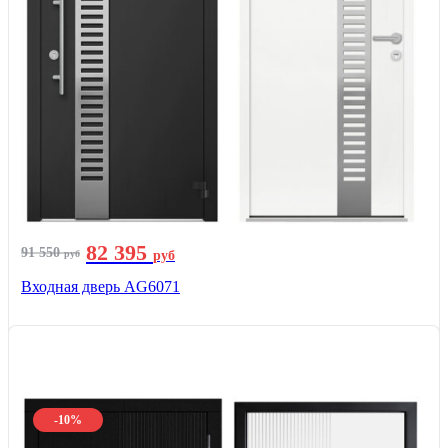
82 395
91 550
руб
руб
Входная дверь AG6071
-10%