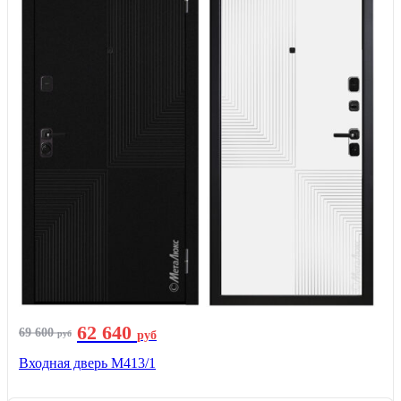
62 640
69 600
руб
руб
Входная дверь М413/1