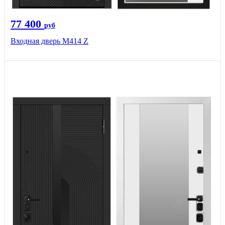
77 400
руб
Входная дверь М414 Z