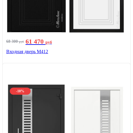
61 470
68 300
руб
руб
Входная дверь М412
-10%