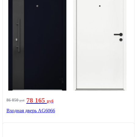
78 165
86 850
руб
руб
Входная дверь AG6066