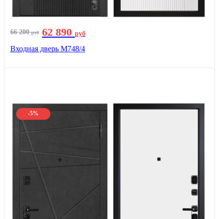
62 890
66 200
руб
руб
Входная дверь М748/4
-5%