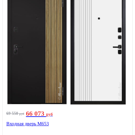
66 073
69 550
руб
руб
Входная дверь М653