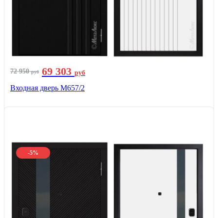
69 303
72 950
руб
руб
Входная дверь М657/2
-5%