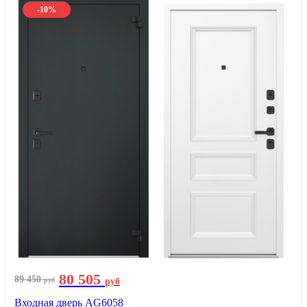
-10%
80 505
89 450
руб
руб
Входная дверь AG6058