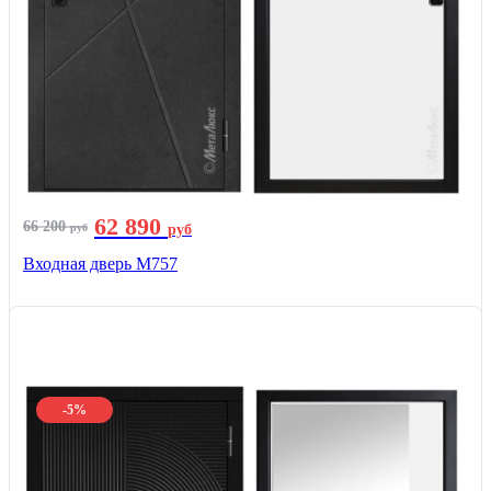
62 890
66 200
руб
руб
Входная дверь М757
-5%