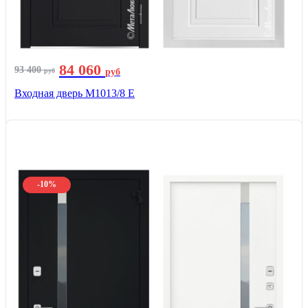
84 060
93 400
руб
руб
Входная дверь М1013/8 E
-10%