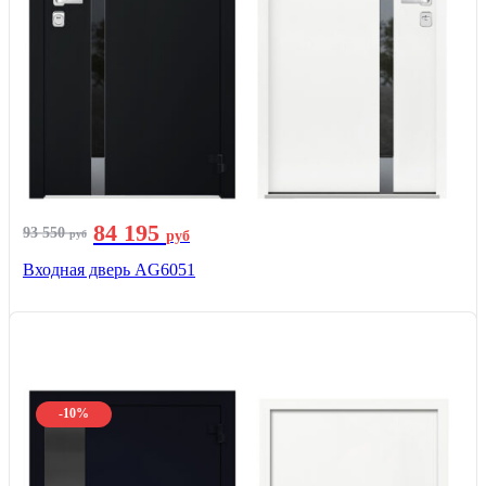
84 195
93 550
руб
руб
Входная дверь AG6051
-10%