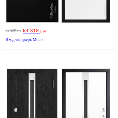
63 318
66 650
руб
руб
Входная дверь М655