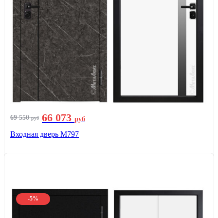
66 073
69 550
руб
руб
Входная дверь М797
-5%