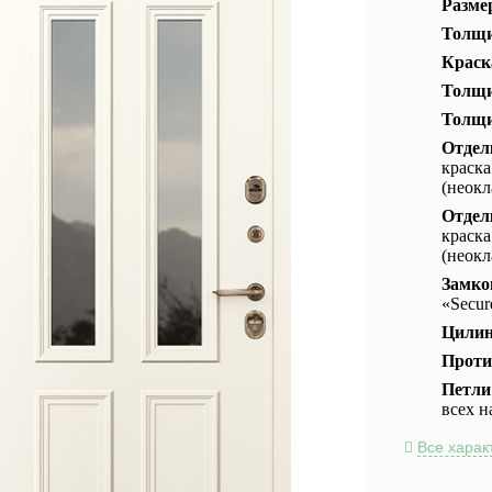
Разме
Толщи
Краск
Толщи
Толщи
Отдел
краск
(неокл
Отдел
краск
(неокл
Замко
«Secu
Цили
Проти
Петли
всех 
Все харак