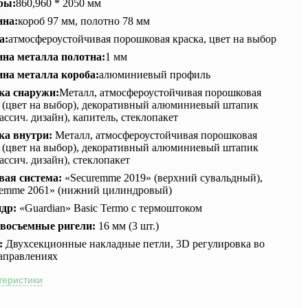
ры:
860,960 * 2050 мм
на:
короб 97 мм, полотно 78 мм
а:
атмосфероустойчивая порошковая краска, цвет на выбор
на металла полотна:
1 мм
на металла короба:
алюминиевый профиль
ка снаружи:
Металл, атмосфероустойчивая порошковая
а (цвет на выбор), декоративный алюминиевый штапик
ассич. дизайн), капитель, стеклопакет
ка внутри:
Металл, атмосфероустойчивая порошковая
а (цвет на выбор), декоративный алюминиевый штапик
ассич. дизайн), стеклопакет
вая система:
«Securemme 2019» (верхний сувальдный),
remme 2061» (нижний цилиндровый)
ндр:
«Guardian» Basic Termo с термоштоком
восъемные ригели:
16 мм (3 шт.)
:
Двухсекционные накладные петли, 3D регулировка во
направлениях
теристики