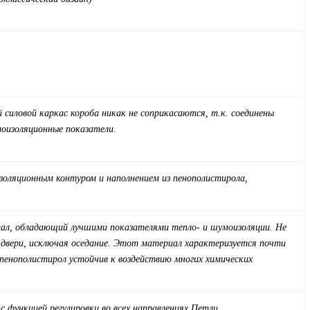
 силовой каркас короба никак не соприкасаются, т.к. соединены
оизоляционные показатели.
золяционным контуром и наполнением из пенополистирола,
риал, обладающий лучшими показателями тепло- и шумоизоляции. Не
и двери, исключая оседание. Этот материал характеризуется почти
енополистирол устойчив к воздействию многих химических
 функцией регулировки во всех направлениях.
Петли