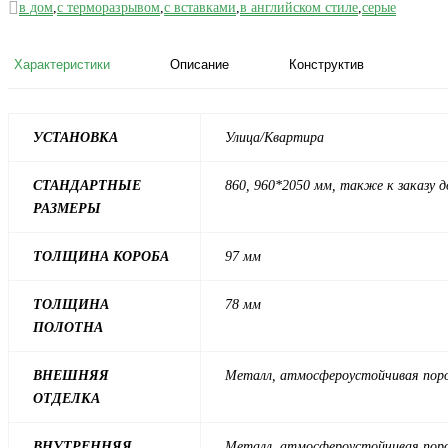
в дом
,
с терморазрывом
,
с вставками
,
в английском стиле
,
серые
Характеристики
Описание
Конструктив
УСТАНОВКА
Улица/Квартира
СТАНДАРТНЫЕ
860, 960*2050 мм, также к заказу 
РАЗМЕРЫ
ТОЛЩИНА КОРОБА
97 мм
ТОЛЩИНА
78 мм
ПОЛОТНА
ВНЕШНЯЯ
Металл, атмосфероустойчивая порош
ОТДЕЛКА
ВНУТРЕННЯЯ
Металл, атмосфероустойчивая порош