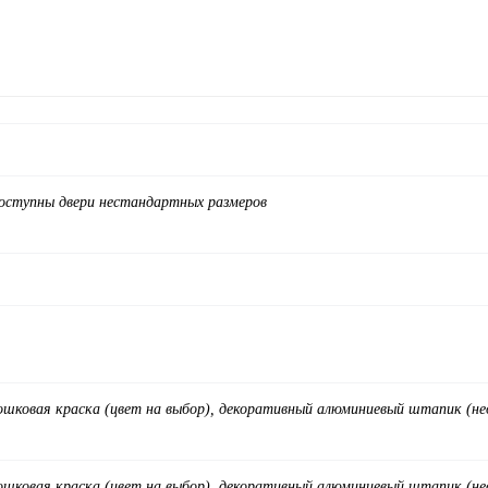
доступны двери нестандартных размеров
ковая краска (цвет на выбор), декоративный алюминиевый штапик (нео
ковая краска (цвет на выбор), декоративный алюминиевый штапик (нео