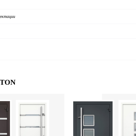
лектации
STON