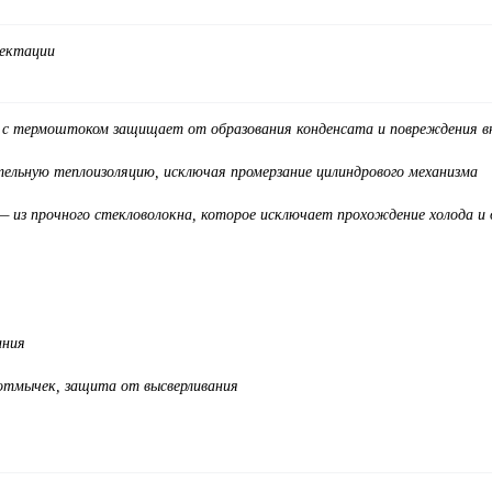
лектации
термоштоком защищает от образования конденсата и повреждения вну
ельную теплоизоляцию, исключая промерзание цилиндрового механизма
 — из прочного стекловолокна, которое исключает прохождение холода и
ания
отмычек, защита от высверливания