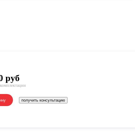
0
руб
 комплектации
ину
получить консультацию