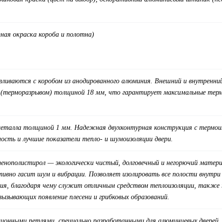
ная окраска короба и полотна
)
вливаются с коробом из анодированного алюминия. Внешний и внутренний
 (терморазрывом) толщиной 18 мм, что гарантирует максимальные терм
металла толщиной 1 мм. Надежная двухконтурная конструкция с термои
ость и лучшие показатели тепло- и шумоизоляции двери.
 пенополистирол — экологически чистый, долговечный и негорючий мате
тивно гасит шум и вибрации. Позволяет изолировать все полости внутр
ия, благодаря чему служит отличным средством теплоизоляции, также п
вызывающих появление плесени и грибковых образований.
ионными петлями, специально разработанными для алюминиевых дверей, с