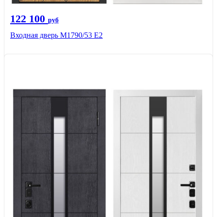
122 100
руб
Входная дверь М1790/53 Е2