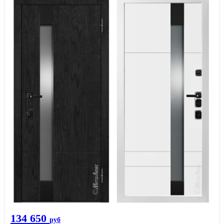
134 650
руб