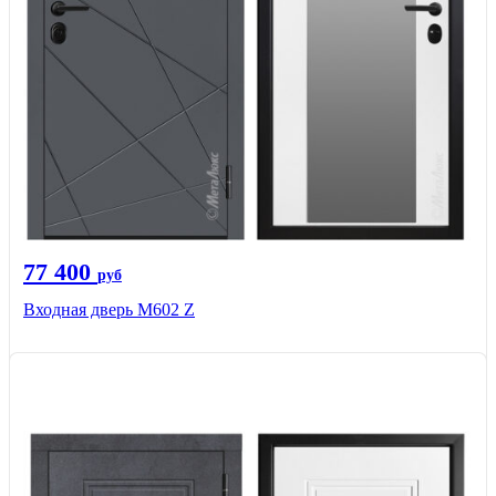
77 400
руб
Входная дверь М602 Z