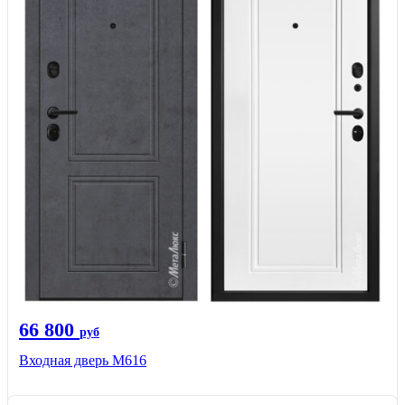
66 800
руб
Входная дверь М616