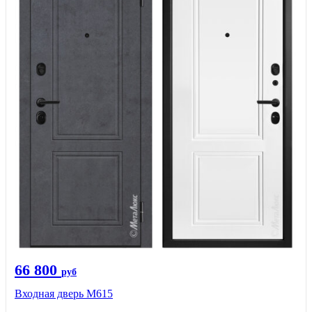
66 800
руб
Входная дверь М615