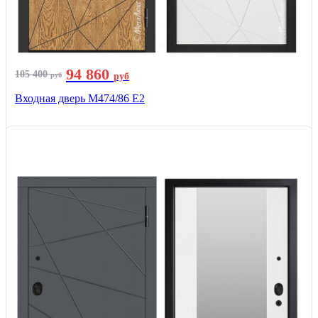
94 860
105 400
руб
руб
Входная дверь М474/86 Е2