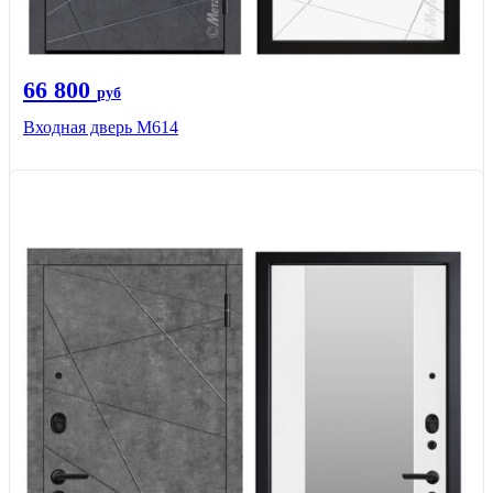
66 800
руб
Входная дверь М614