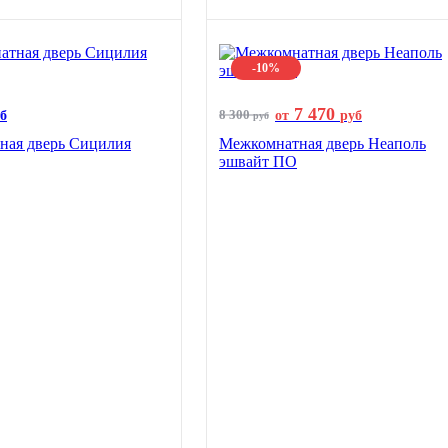
-10%
7 470
8 300
б
от
руб
руб
ная дверь Сицилия
Межкомнатная дверь Неаполь
эшвайт ПО