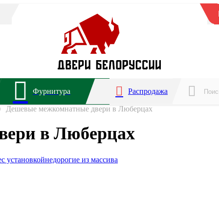
Фурнитура
Распродажа
Дешевые межкомнатные двери в Люберцах
вери в Люберцах
е
с установкой
недорогие из массива