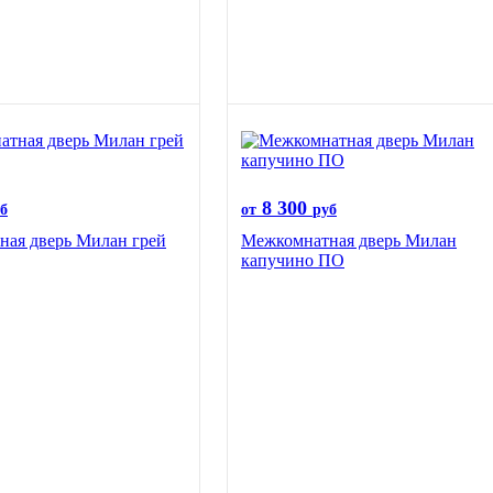
8 300
б
от
руб
ая дверь Милан грей
Межкомнатная дверь Милан
капучино ПО