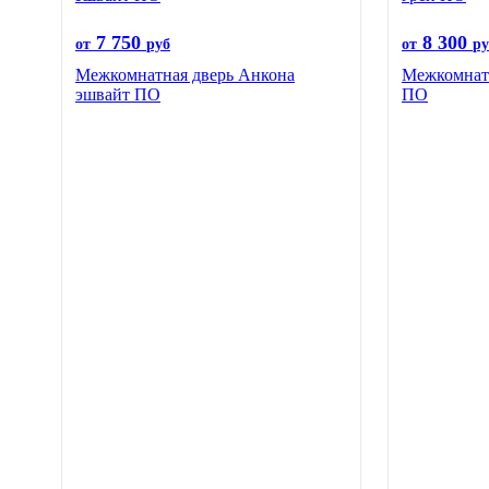
7 750
8 300
от
руб
от
ру
Межкомнатная дверь Анкона
Межкомнатн
эшвайт ПО
ПО