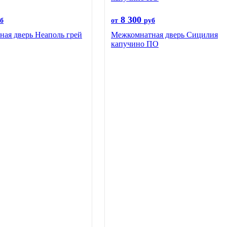
8 300
б
от
руб
ая дверь Неаполь грей
Межкомнатная дверь Сицилия
капучино ПО