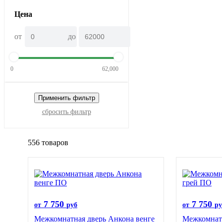
Цена
от
до
0
62,000
Применить фильтр
сбросить фильтр
556 товаров
7 750
7 750
от
руб
от
ру
Межкомнатная дверь Анкона венге
Межкомнатн