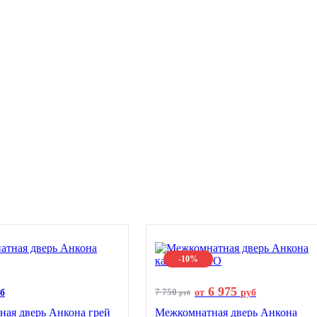
-10%
6 975
7 750
б
от
руб
руб
ая дверь Анкона грей
Межкомнатная дверь Анкона