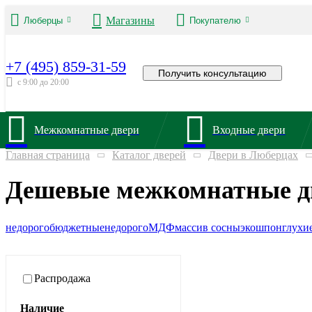
Магазины
Люберцы
Покупателю
+7 (495) 859-31-59
Получить консультацию
с 9:00 до 20:00
Межкомнатные двери
Входные двери
Главная страница
Каталог дверей
Двери в Люберцах
Дешевые межкомнатные д
недорого
бюджетные
недорого
МДФ
массив сосны
экошпон
глухи
Распродажа
Наличие