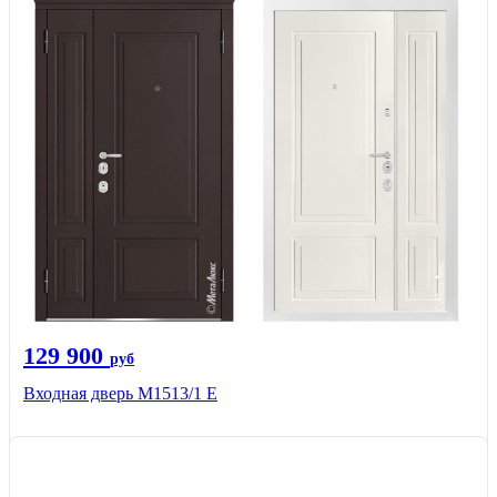
129 900
руб
Входная дверь М1513/1 Е