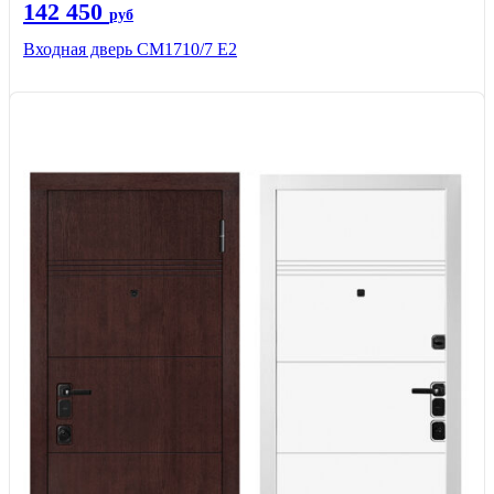
142 450
руб
Входная дверь CМ1710/7 Е2