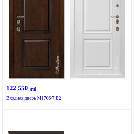
122 550
руб
Входная дверь М1706/7 E2