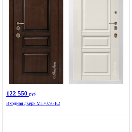
122 550
руб
Входная дверь М1707/6 E2