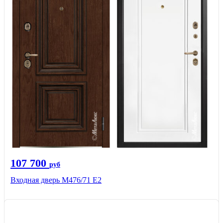
107 700
руб
Входная дверь М476/71 Е2