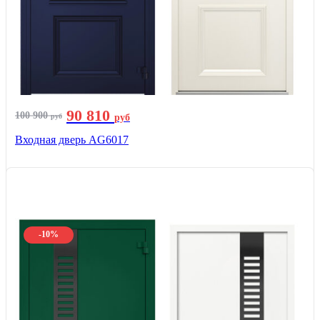
90 810
100 900
руб
руб
Входная дверь AG6017
-10%