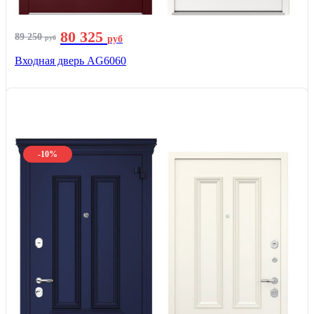
80 325
89 250
руб
руб
Входная дверь AG6060
-10%