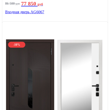
77 850
86 500
руб
руб
Входная дверь AG6067
-10%