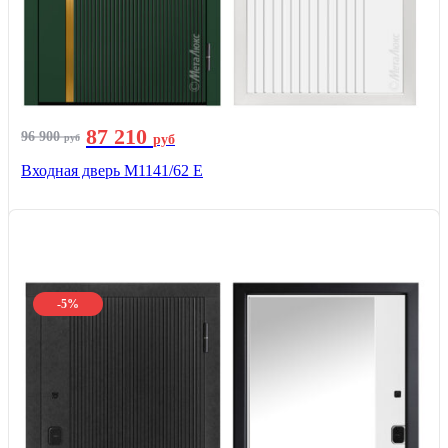
87 210
96 900
руб
руб
Входная дверь М1141/62 Е
-5%