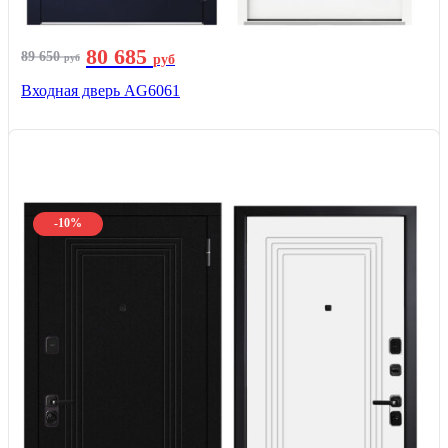
80 685
89 650
руб
руб
Входная дверь AG6061
-10%