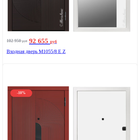
92 655
102 950
руб
руб
Входная дверь М1055/8 Е Z
-10%