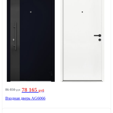
78 165
86 850
руб
руб
Входная дверь AG6066