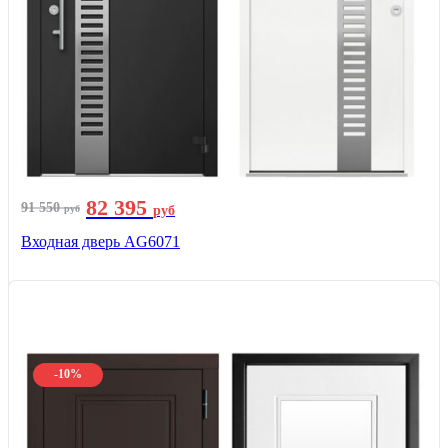
82 395
91 550
руб
руб
Входная дверь AG6071
-10%