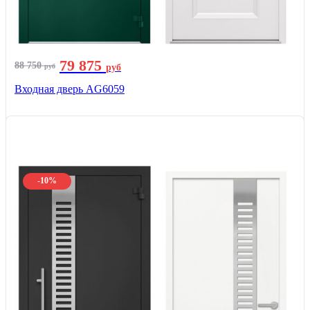
79 875
88 750
руб
руб
Входная дверь AG6059
-10%