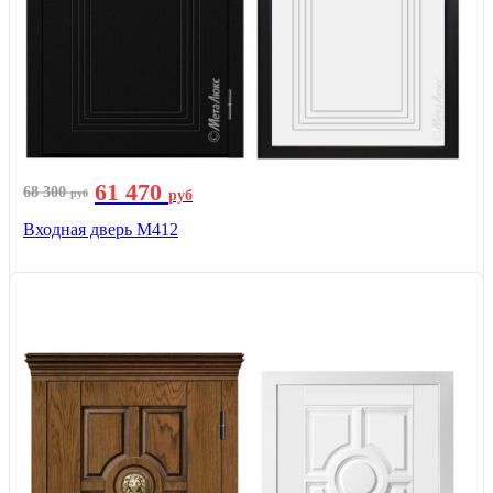
61 470
68 300
руб
руб
Входная дверь М412