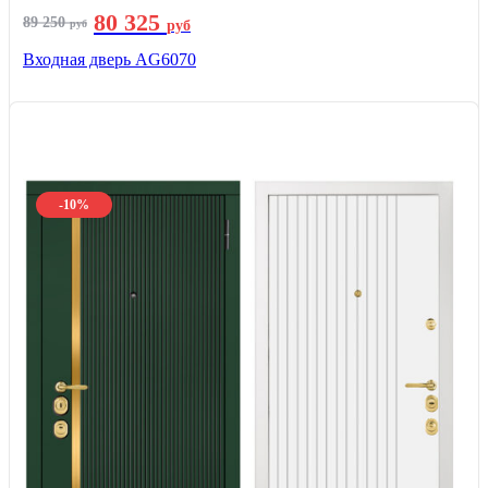
80 325
89 250
руб
руб
Входная дверь AG6070
-10%