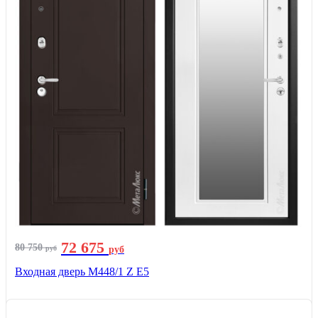
72 675
80 750
руб
руб
Входная дверь М448/1 Z Е5