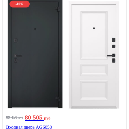
-10%
80 505
89 450
руб
руб
Входная дверь AG6058