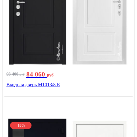
84 060
93 400
руб
руб
Входная дверь М1013/8 E
-10%