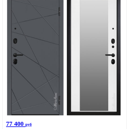
77 400
руб