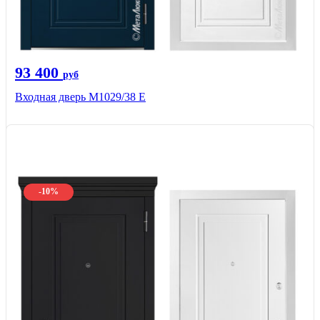
93 400
руб
Входная дверь М1029/38 E
-10%