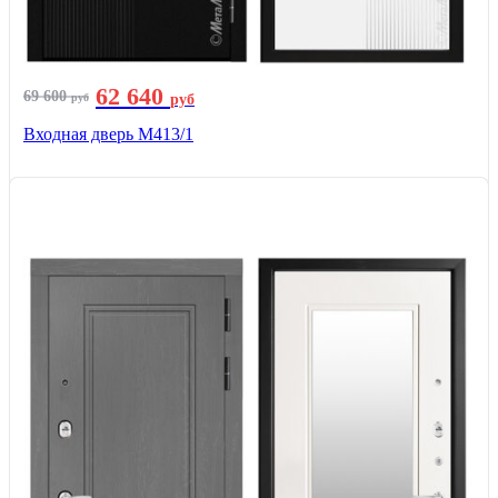
62 640
69 600
руб
руб
Входная дверь М413/1