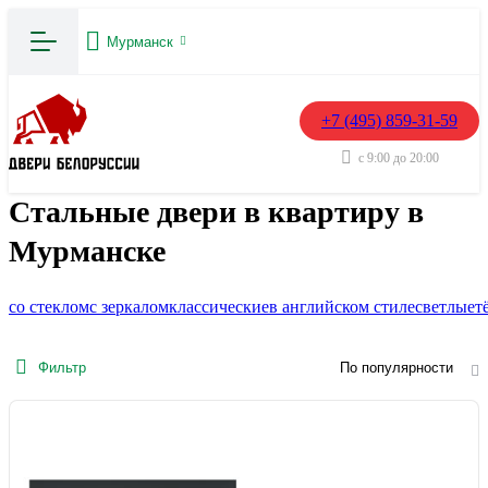
Мурманск
+7 (495) 859-31-59
с 9:00 до 20:00
Стальные двери в квартиру в
Мурманске
со стеклом
с зеркалом
классические
в английском стиле
светлые
т
Фильтр
По популярности