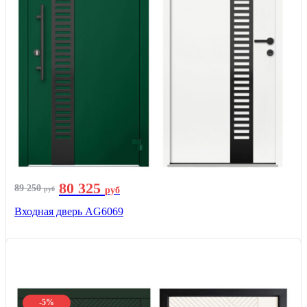
80 325
89 250
руб
руб
Входная дверь AG6069
-5%