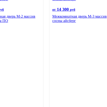
14 300
руб
от
руб
ая дверь М-2 массив
Межкомнатная дверь М-3 массив
ва ПО
сосны айсберг