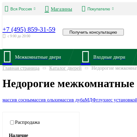
Магазины
Вся Россия
Покупателю
+7 (495) 859-31-59
Получить консультацию
с 9:00 до 20:00
Межкомнатные двери
Входные двери
Главная страница
Каталог дверей
Недорогие межкомнат
Недорогие межкомнатные 
массив сосны
массив ольхи
массив дуба
МДФ
глухие
с установко
Распродажа
Наличие