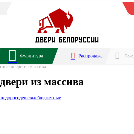
Фурнитура
Распродажа
ные двери из массива
двери из массива
й
недорого
дешевые
бюджетные