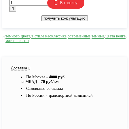
В корзину
получить консультацию
тёмного цвета
,
в стиле неоклассика
,
современные
,
темные
,
цвета венге
,
массив сосны
Доставка
По Москве -
4000 руб
за МКАД -
70 руб/км
Самовывоз со склада
По России - транспортной компанией