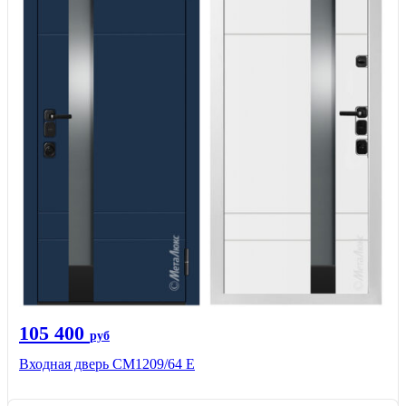
105 400
руб
Входная дверь CМ1209/64 Е