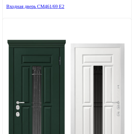
Входная дверь СМ461/69 Е2