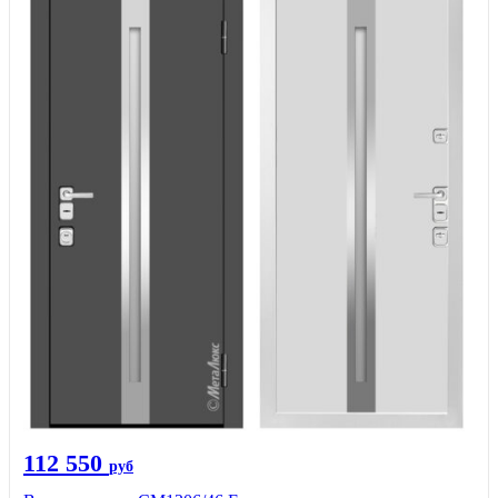
112 550
руб