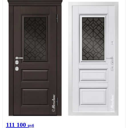
111 100
руб