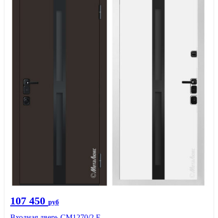
107 450
руб
Входная дверь CМ1270/2 Е