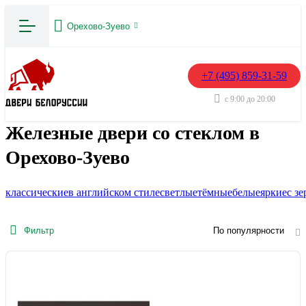
Орехово-Зуево
+7 (495) 859-31-59
с 9:00 до 20:00
Железные двери со стеклом в
Орехово-Зуево
классические
в английском стиле
светлые
тёмные
белые
яркие
с з
Фильтр
По популярности