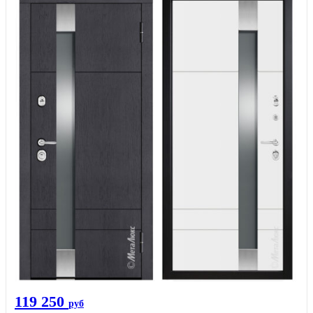
119 250
руб