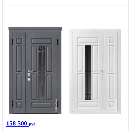
158 500
руб