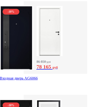
-10%
86 850
руб
78 165
руб
Входная дверь AG6066
-10%