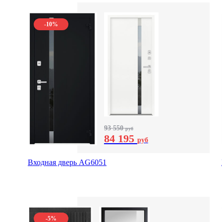
-10%
93 550
руб
84 195
руб
Входная дверь AG6051
-5%