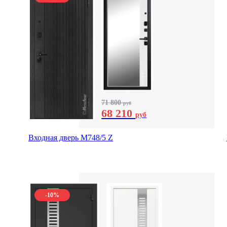
71 800
руб
68 210
руб
Входная дверь М748/5 Z
-10%