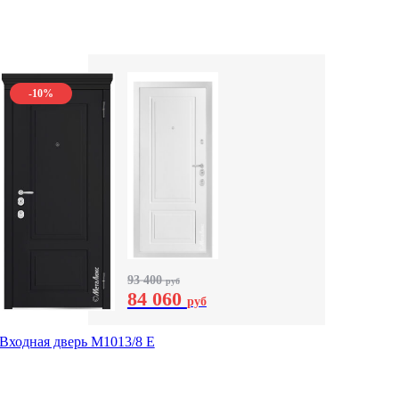
-10%
93 400
руб
84 060
руб
Входная дверь М1013/8 E