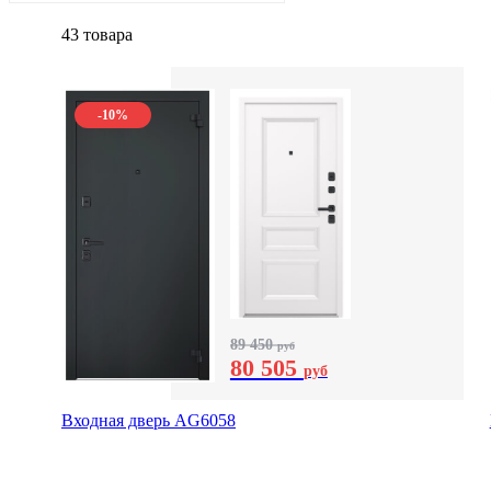
43 товара
-10%
89 450
руб
80 505
руб
Входная дверь AG6058