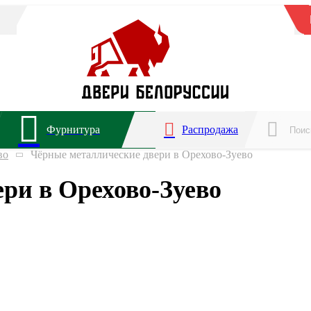
Фурнитура
Распродажа
во
Чёрные металлические двери в Орехово-Зуево
ри в Орехово-Зуево