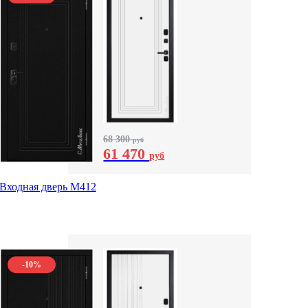
68 300
руб
61 470
руб
Входная дверь М412
-10%