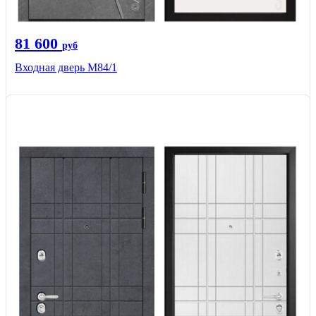
81 600
руб
Входная дверь M84/1