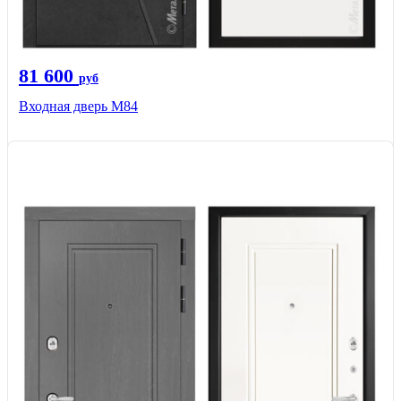
81 600
руб
Входная дверь M84