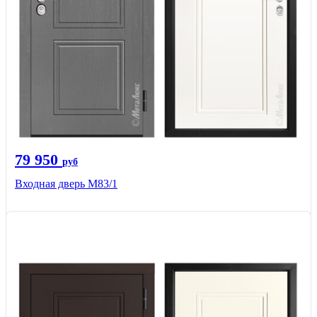
79 950
руб
Входная дверь M83/1