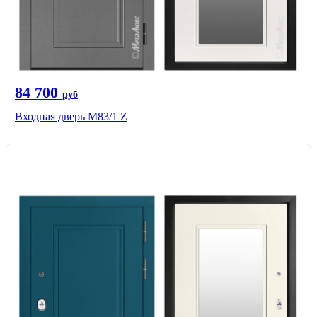
84 700
руб
Входная дверь M83/1 Z