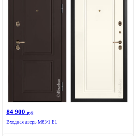
84 900
руб
Входная дверь M83/1 Е1