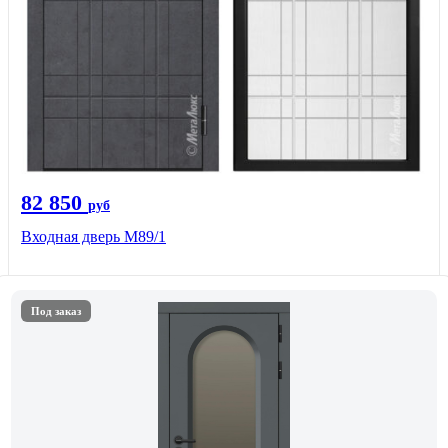
82 850
руб
Входная дверь M89/1
Под заказ