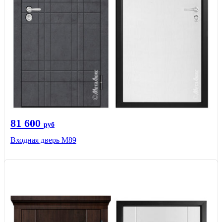
81 600
руб
Входная дверь M89