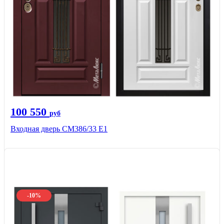
100 550
руб
Входная дверь СМ386/33 Е1
-10%