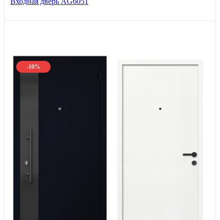
Входная дверь AG6051
-10%