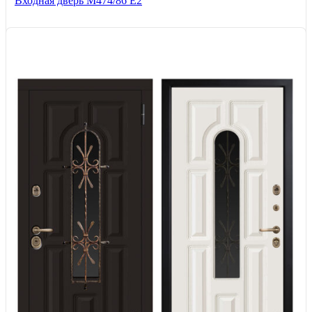
Входная дверь М474/86 Е2