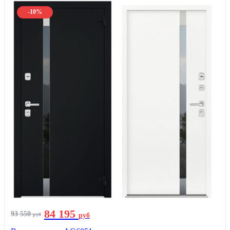
-10%
84 195
93 550
руб
руб