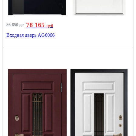
78 165
86 850
руб
руб
Входная дверь AG6066