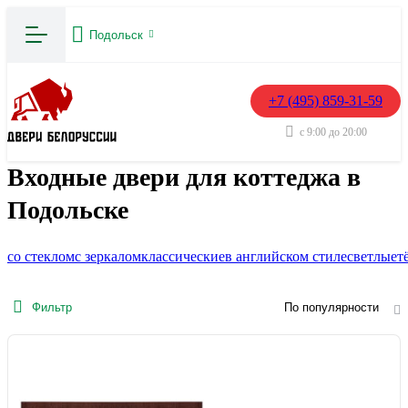
Подольск
+7 (495) 859-31-59
с 9:00 до 20:00
Входные двери для коттеджа в
Подольске
со стеклом
с зеркалом
классические
в английском стиле
светлые
т
Фильтр
По популярности