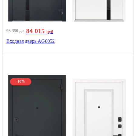
84 015
93 350
руб
руб
Входная дверь AG6052
-10%