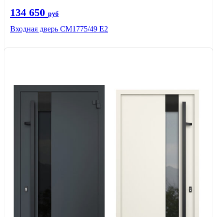
134 650
руб
Входная дверь СМ1775/49 Е2