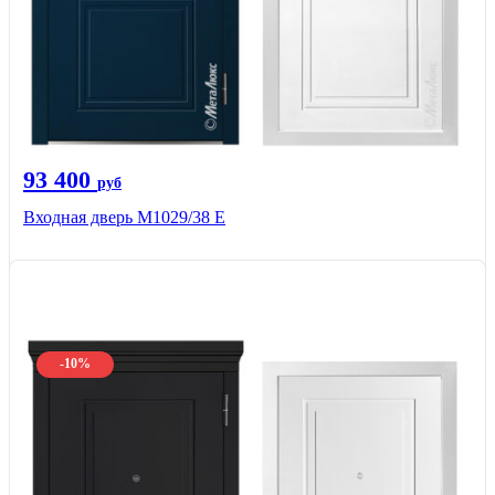
93 400
руб
Входная дверь М1029/38 E
-10%