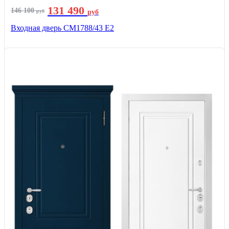
131 490
146 100
руб
руб
Входная дверь СМ1788/43 E2