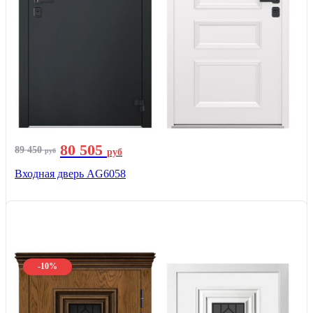
80 505
89 450
руб
руб
Входная дверь AG6058
-10%