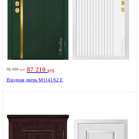
87 210
96 900
руб
руб
Входная дверь М1141/62 Е