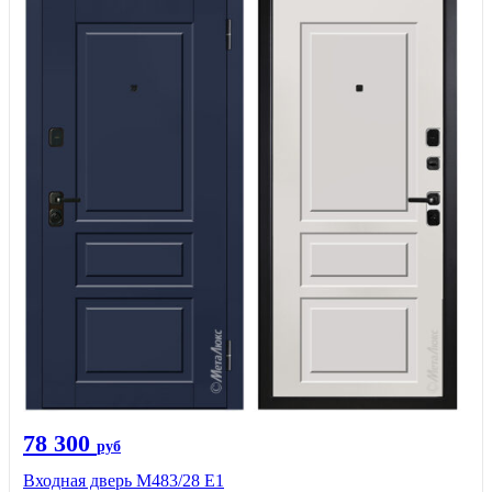
78 300
руб
Входная дверь М483/28 Е1