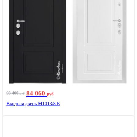
84 060
93 400
руб
руб
Входная дверь М1013/8 E