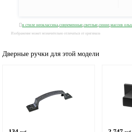
в стиле неоклассика
,
современные
,
светлые
,
синие
,
массив оль
Изображение может незначительно отличаться от оригинала
Дверные ручки для этой модели
134
2 747