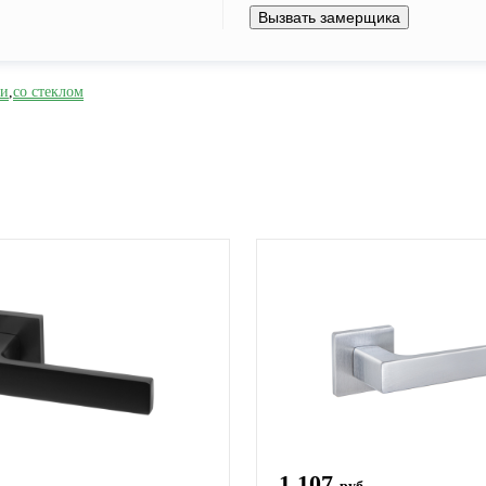
Вызвать замерщика
хи
,
со стеклом
1 107