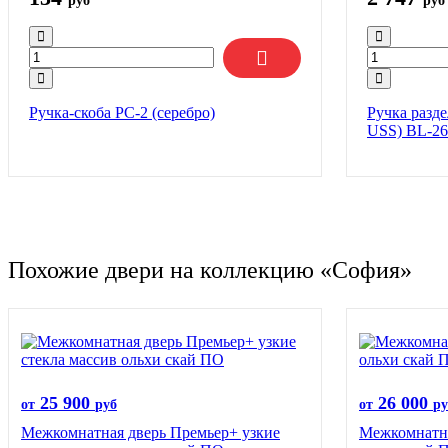
руб
руб
Ручка-скоба РС-2 (серебро)
Ручка разд
USS) BL-26
Похожие двери на коллекцию «София»
25 900
26 000
от
руб
от
ру
Межкомнатная дверь Премьер+ узкие
Межкомнатна