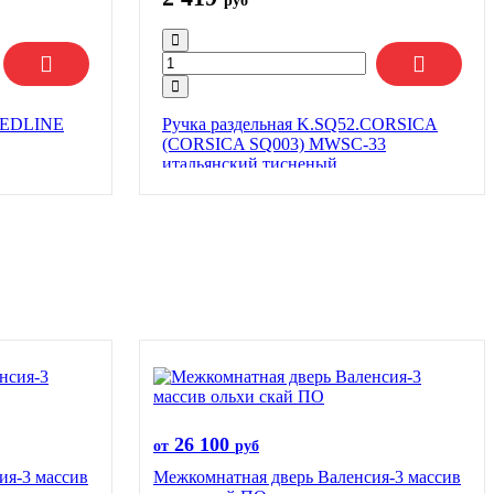
руб
.REDLINE
Ручка раздельная K.SQ52.CORSICA
(CORSICA SQ003) MWSC-33
итальянский тисненый
26 100
от
руб
ия-3 массив
Межкомнатная дверь Валенсия-3 массив