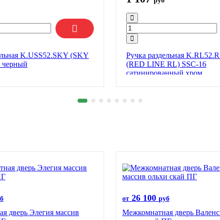
руб
ельная K.USS52.SKY (SKY
Ручка раздельная K.RL52
 черный
(RED LINE RL) SSC-16
сатинированный хром
26 100
б
от
руб
я дверь Элегия массив
Межкомнатная дверь Валенс