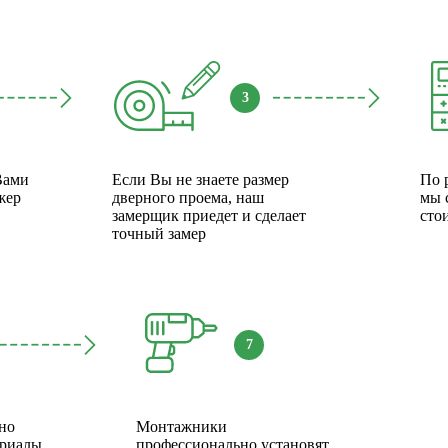
3
Вами
Если Вы не знаете размер
По 
жер
дверного проема, наш
мы 
замерщик приедет и сделает
сто
точный замер
7
но
Монтажники
ериалы
профессионально установят