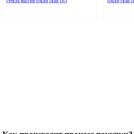
стекла массив ольхи скай ПО
ольхи скай 