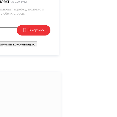
плект
(37 100 руб.)
ключает коробку, полотно и
с обеих сторон.
В корзину
олучить консультацию