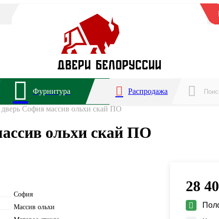
Фурнитура
Распродажа
дверь София массив ольхи скай ПО
ассив ольхи скай ПО
28 4
София
Пол
Массив ольхи