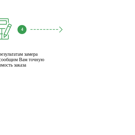
4
результатам замера
сообщим Вам точную
имость заказа