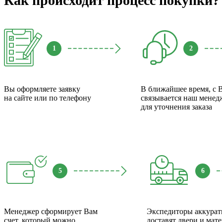
Как происходит процесс покупки?
1
2
Вы оформляете заявку
В ближайшее время, с 
на сайте или по телефону
связывается наш менед
для уточнения заказа
5
6
Менеджер сформирует Вам
Экспедиторы аккурат
счет, который можно
доставят двери и мат