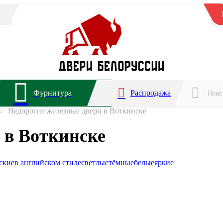
Фурнитура
Распродажа
Недорогие железные двери в Воткинске
 в Воткинске
ские
в английском стиле
светлые
тёмные
белые
яркие