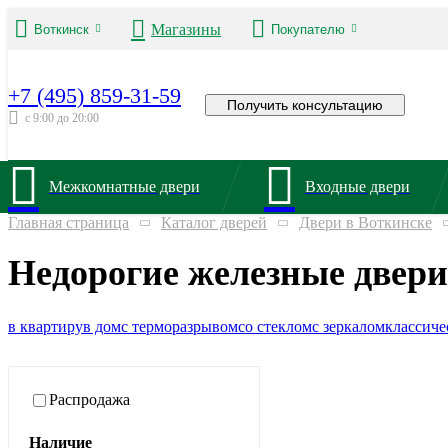
Магазины
Воткинск
Покупателю
+7 (495) 859-31-59
Получить консультацию
с 9:00 до 20:00
Межкомнатные двери
Входные двери
Главная страница
Каталог дверей
Двери в Воткинске
Недорогие железные двери
в квартиру
в дом
с терморазрывом
со стеклом
с зеркалом
классиче
Распродажа
Наличие